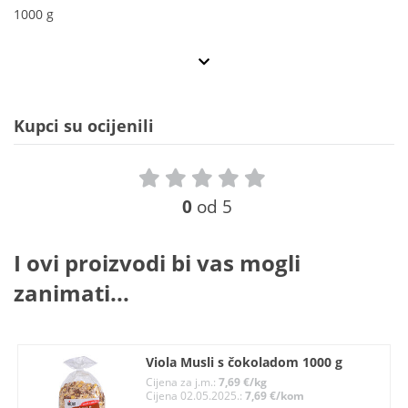
1000 g
Kupci su ocijenili
0
od 5
I ovi proizvodi bi vas mogli
zanimati...
Viola Musli s čokoladom 1000 g
Cijena za j.m.:
7,69 €/kg
Cijena 02.05.2025.:
7,69 €/kom