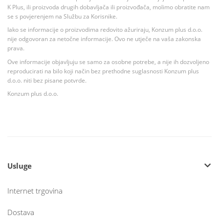
K Plus, ili proizvoda drugih dobavljača ili proizvođača, molimo obratite nam
se s povjerenjem na Službu za Korisnike.
Iako se informacije o proizvodima redovito ažuriraju, Konzum plus d.o.o.
nije odgovoran za netočne informacije. Ovo ne utječe na vaša zakonska
prava.
Ove informacije objavljuju se samo za osobne potrebe, a nije ih dozvoljeno
reproducirati na bilo koji način bez prethodne suglasnosti Konzum plus
d.o.o. niti bez pisane potvrde.
Konzum plus d.o.o.
Usluge
Internet trgovina
Dostava