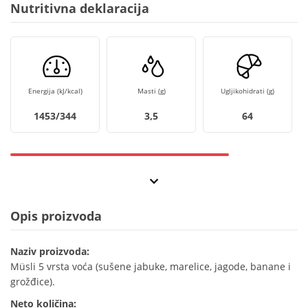
Nutritivna deklaracija
Energija (kJ/kcal)
Masti (g)
Ugljikohidrati (g)
1453/344
3,5
64
Opis proizvoda
Naziv proizvoda:
Müsli 5 vrsta voća (sušene jabuke, marelice, jagode, banane i
grožđice).
Neto količina: