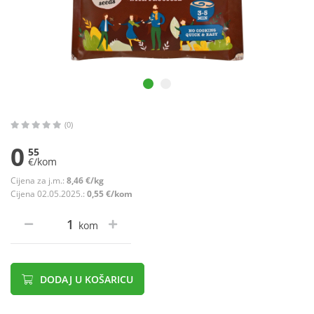
(0)
0
55
€/kom
Cijena za j.m.:
8,46 €/kg
Cijena 02.05.2025.:
0,55 €/kom
kom
DODAJ U KOŠARICU