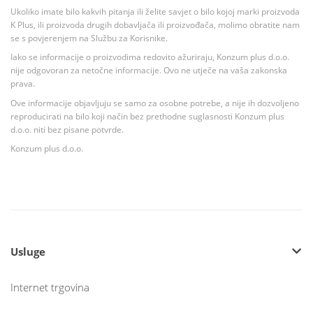
Ukoliko imate bilo kakvih pitanja ili želite savjet o bilo kojoj marki proizvoda
K Plus, ili proizvoda drugih dobavljača ili proizvođača, molimo obratite nam
se s povjerenjem na Službu za Korisnike.
Iako se informacije o proizvodima redovito ažuriraju, Konzum plus d.o.o.
nije odgovoran za netočne informacije. Ovo ne utječe na vaša zakonska
prava.
Ove informacije objavljuju se samo za osobne potrebe, a nije ih dozvoljeno
reproducirati na bilo koji način bez prethodne suglasnosti Konzum plus
d.o.o. niti bez pisane potvrde.
Konzum plus d.o.o.
Usluge
Internet trgovina