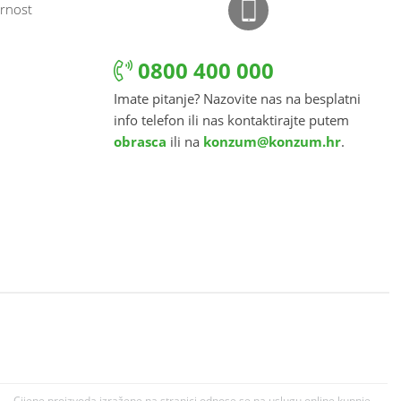
rnost
0800 400 000
Imate pitanje? Nazovite nas na besplatni
info telefon ili nas kontaktirajte putem
obrasca
ili na
konzum@konzum.hr
.
Cijene proizvoda izražene na stranici odnose se na uslugu online kupnje.