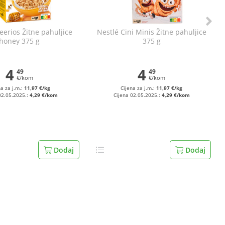
eerios Žitne pahuljice
Nestlé Cini Minis Žitne pahuljice
honey 375 g
375 g
4
4
49
49
€/kom
€/kom
na za j.m.:
11,97 €/kg
Cijena za j.m.:
11,97 €/kg
02.05.2025.:
4,29 €/kom
Cijena 02.05.2025.:
4,29 €/kom
Dodaj
Dodaj