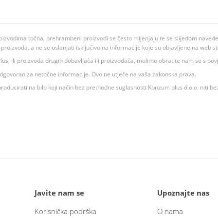
oizvodima točna, prehrambeni proizvodi se često mijenjaju te se slijedom navedeno
ju proizvoda, a ne se oslanjati isključivo na informacije koje su objavljene na web st
 K Plus, ili proizvoda drugih dobavljača ili proizvođača, molimo obratite nam se s p
 odgovoran za netočne informacije. Ovo ne utječe na vaša zakonska prava.
roducirati na bilo koji način bez prethodne suglasnosti Konzum plus d.o.o. niti be
Javite nam se
Upoznajte nas
Korisnička podrška
O nama