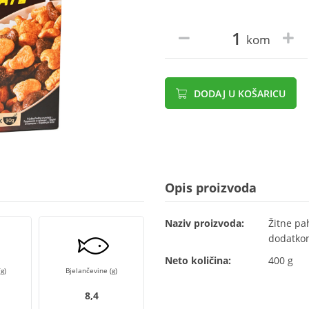
kom
DODAJ U KOŠARICU
Opis proizvoda
Naziv proizvoda:
Žitne pa
dodatkom
Neto količina:
400 g
g)
Bjelančevine (g)
8,4