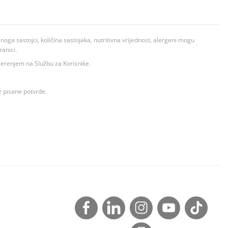
ga sastojci, količina sastojaka, nutritivna vrijednost, alergeni mogu
ranici.
ovjerenjem na Službu za Korisnike.
z pisane potvrde.