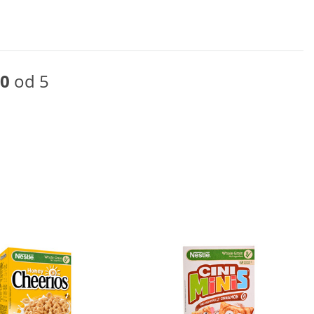
0
od 5