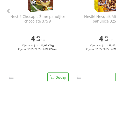
Nestlé Chocapic Žitne pahuljice
Nestlé Nesquik Mi
chocolate 375 g
pahuljice 325
4
4
49
49
€/kom
€/kom
Cijena za j.m.:
11,97 €/kg
Cijena za j.m.:
13,82
Cijena 02.05.2025.:
4,29 €/kom
Cijena 02.05.2025.:
4,2
Dodaj