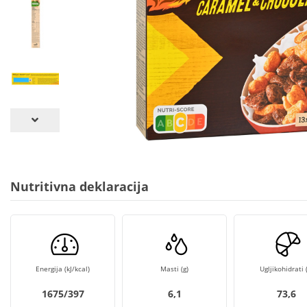
Nutritivna deklaracija
Energija (kJ/kcal)
Masti (g)
Ugljikohidrati (
1675/397
6,1
73,6