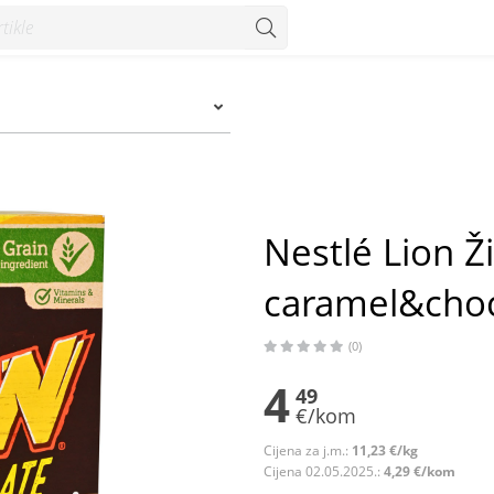
te 400 g - Konzum
Nestlé Lion Ž
caramel&choc
(0)
4
49
€/kom
Cijena za j.m.:
11,23 €/kg
Cijena 02.05.2025.:
4,29 €/kom