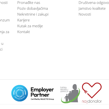
nosti
Pronađite nas
Društvena odgovo
Poziv dobavljačima
Jamstvo kvalitete
Nekretnine i zakupi
Novosti
 Konzum
Karijere
Kutak za medije
anja za
Kontakt
e u
ci