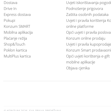
Dostava
Uvjeti iskorištavanja pogod
Drive In
Podnošenje prigovora
Express dostava
Zaštita osobnih podataka
Pokupi
Uvjeti i pravila korištenja
Konzum SMART
online platforme
Mobilna aplikacija
Opći uvjeti i pravila poslov
Plaćanje režija
Konzum online prodaju
Shop&Touch
Uvjeti i pravila kupoprodaj
Poklon kartica
Konzum Smart prodavaoni
MultiPlus kartica
Opći uvjeti korištenja e-gift
mobilne aplikacije
Objava cjenika
© KONZUM
2026. SVA PRAVA PRIDRŽANA.