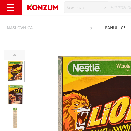
Asortiman
Nestlé Lion Žitne pahuljice caramel&chocola
NASLOVNICA
PAHULJICE