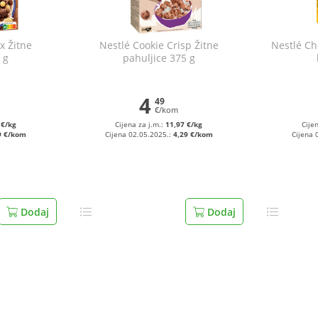
x Žitne
Nestlé Cookie Crisp Žitne
Nestlé Ch
 g
pahuljice 375 g
4
49
€/kom
 €/kg
Cijena za j.m.:
11,97 €/kg
Cije
9 €/kom
Cijena 02.05.2025.:
4,29 €/kom
Cijena 
Dodaj
Dodaj