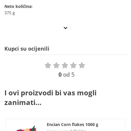
Neto količina:
375 g
Kupci su ocijenili
0
od 5
I ovi proizvodi bi vas mogli
zanimati...
Encian Corn flakes 1000 g
Cijena za j.m.:
5,99 €/kg