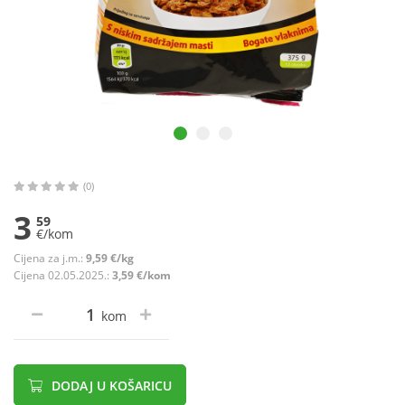
(0)
3
59
€/kom
Cijena za j.m.:
9,59 €/kg
Cijena 02.05.2025.:
3,59 €/kom
kom
DODAJ U KOŠARICU