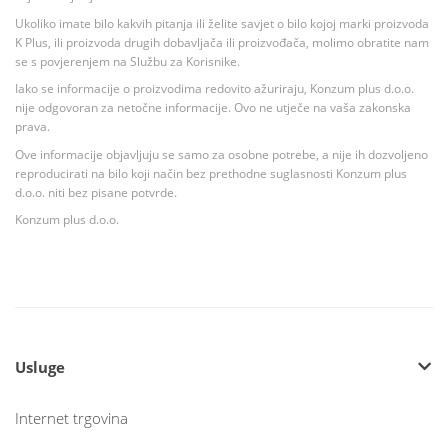
Ukoliko imate bilo kakvih pitanja ili želite savjet o bilo kojoj marki proizvoda
K Plus, ili proizvoda drugih dobavljača ili proizvođača, molimo obratite nam
se s povjerenjem na Službu za Korisnike.
Iako se informacije o proizvodima redovito ažuriraju, Konzum plus d.o.o.
nije odgovoran za netočne informacije. Ovo ne utječe na vaša zakonska
prava.
Ove informacije objavljuju se samo za osobne potrebe, a nije ih dozvoljeno
reproducirati na bilo koji način bez prethodne suglasnosti Konzum plus
d.o.o. niti bez pisane potvrde.
Konzum plus d.o.o.
Usluge
Internet trgovina