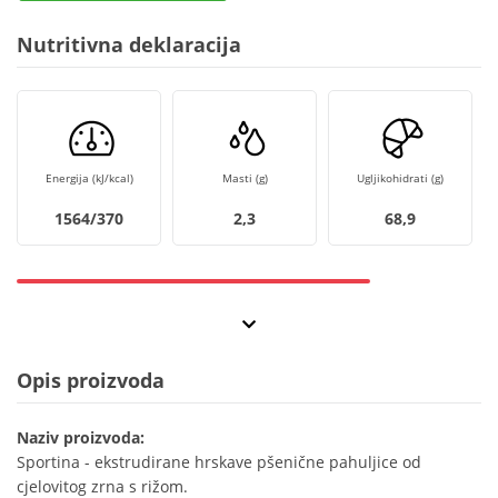
Nutritivna deklaracija
Energija (kJ/kcal)
Masti (g)
Ugljikohidrati (g)
1564/370
2,3
68,9
Opis proizvoda
Naziv proizvoda:
Sportina - ekstrudirane hrskave pšenične pahuljice od
cjelovitog zrna s rižom.