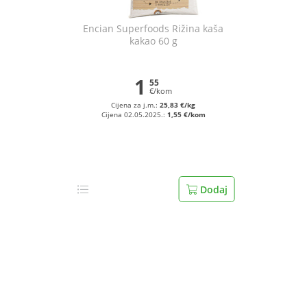
Encian Superfoods Rižina kaša
kakao 60 g
1
55
€/kom
Cijena za j.m.:
25,83 €/kg
Cijena 02.05.2025.:
1,55 €/kom
Dodaj