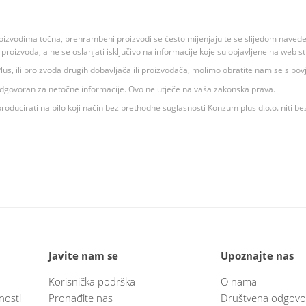
oizvodima točna, prehrambeni proizvodi se često mijenjaju te se slijedom navedeno
ju proizvoda, a ne se oslanjati isključivo na informacije koje su objavljene na web st
 K Plus, ili proizvoda drugih dobavljača ili proizvođača, molimo obratite nam se s p
 odgovoran za netočne informacije. Ovo ne utječe na vaša zakonska prava.
roducirati na bilo koji način bez prethodne suglasnosti Konzum plus d.o.o. niti be
Javite nam se
Upoznajte nas
Korisnička podrška
O nama
nosti
Pronađite nas
Društvena odgovo