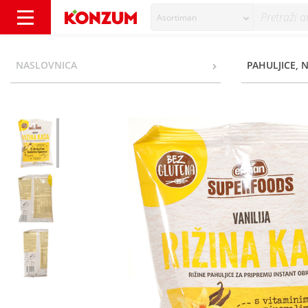
Asortiman
Encian Superfoods Rižina kaša vanilija 60 g 
NASLOVNICA
PAHULJICE, 