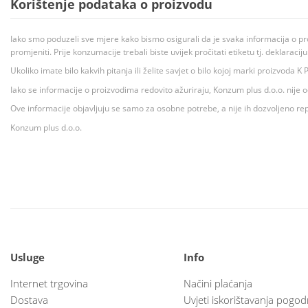
Korištenje podataka o proizvodu
Iako smo poduzeli sve mjere kako bismo osigurali da je svaka informacija o pr
promjeniti. Prije konzumacije trebali biste uvijek pročitati etiketu tj. deklaraci
Ukoliko imate bilo kakvih pitanja ili želite savjet o bilo kojoj marki proizvoda
Iako se informacije o proizvodima redovito ažuriraju, Konzum plus d.o.o. nije
Ove informacije objavljuju se samo za osobne potrebe, a nije ih dozvoljeno rep
Konzum plus d.o.o.
Usluge
Info
Internet trgovina
Načini plaćanja
Dostava
Uvjeti iskorištavanja pogod