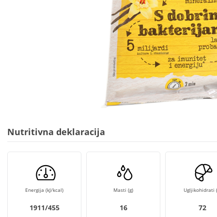
Nutritivna deklaracija
Energija (kJ/kcal)
Masti (g)
Ugljikohidrati (
1911/455
16
72