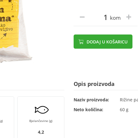
kom
DODAJ U KOŠARICU
Opis proizvoda
Naziv proizvoda:
Rižine p
Neto količina:
60 g
g)
Bjelančevine (g)
4,2