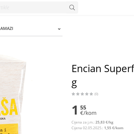
- Konzum
NAMAZI
Encian Superf
g
(0)
1
55
€/kom
Cijena za j.m.:
25,83 €/kg
Cijena 02.05.2025.:
1,55 €/kom