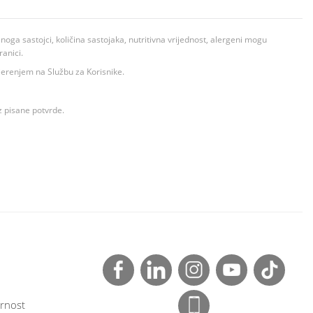
ga sastojci, količina sastojaka, nutritivna vrijednost, alergeni mogu
ranici.
ovjerenjem na Službu za Korisnike.
z pisane potvrde.
rnost