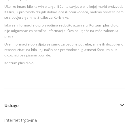
Ukoliko imate bilo kakvih pitanja ili želite savjet o bilo kojoj marki proizvoda
K Plus, ili proizvoda drugih dobavljača ili proizvođača, molimo obratite nam
se s povjerenjem na Službu za Korisnike.
Iako se informacije o proizvodima redovito ažuriraju, Konzum plus d.o.o.
nije odgovoran za netočne informacije. Ovo ne utječe na vaša zakonska
prava.
Ove informacije objavljuju se samo za osobne potrebe, a nije ih dozvoljeno
reproducirati na bilo koji način bez prethodne suglasnosti Konzum plus
d.o.o. niti bez pisane potvrde.
Konzum plus d.o.o.
Usluge
Internet trgovina