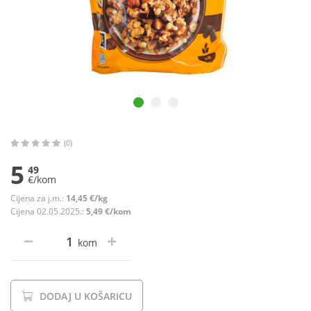
(0)
5
49
€/kom
Cijena za j.m.:
14,45 €/kg
Cijena 02.05.2025.:
5,49 €/kom
kom
DODAJ U KOŠARICU