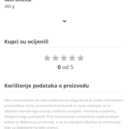
380 g
Kupci su ocijenili
0
od 5
Korištenje podataka o proizvodu
Iako smo poduzeli sve mjere kako bismo osigurali da je svaka informacija o
proizvodima točna, prehrambeni proizvodi se često mijenjaju te se
slijedom navedenoga sastojci, količina sastojaka, nutritivna vrijednost,
alergeni mogu promjeniti. Prije konzumacije trebali biste uvijek pročitati
etiketu tj. deklaraciju proizvoda, a ne se oslanjati isključivo na informacije
koje su objavljene na web stranici.