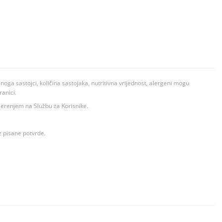
ga sastojci, količina sastojaka, nutritivna vrijednost, alergeni mogu
ranici.
ovjerenjem na Službu za Korisnike.
z pisane potvrde.