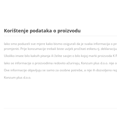
Korištenje podataka o proizvodu
Iako smo poduzeli sve mjere kako bismo osigurali da je svaka informacija o pr
promjeniti. Prije konzumacije trebali biste uvijek pročitati etiketu tj. deklaraci
Ukoliko imate bilo kakvih pitanja ili želite savjet o bilo kojoj marki proizvoda
Iako se informacije o proizvodima redovito ažuriraju, Konzum plus d.o.o. nije
Ove informacije objavljuju se samo za osobne potrebe, a nije ih dozvoljeno rep
Konzum plus d.o.o.