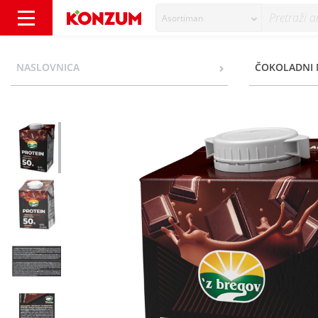
Asortiman
Z bregov Protein Mliječni napitak čokolada 0,
NASLOVNICA
ČOKOLADNI 