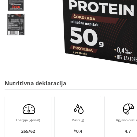
Nutritivna deklaracija
Energija (kJ/kcal)
Masti (g)
Ugljikohidrati (
265/62
*0,4
4,7