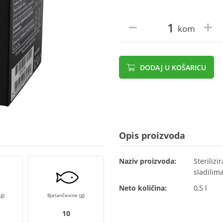
kom
DODAJ U KOŠARICU
Opis proizvoda
Naziv proizvoda:
Steriliz
sladilima
Neto količina:
0,5 l
g)
Bjelančevine (g)
10