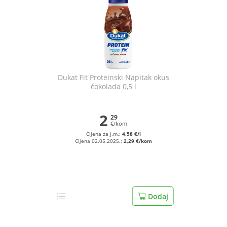
Dukat Fit Proteinski Napitak okus
čokolada 0,5 l
2
29
€/kom
Cijena za j.m.:
4,58 €/l
Cijena 02.05.2025.:
2,29 €/kom
Dodaj