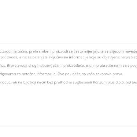
oizvodima točna, prehrambeni proizvodi se često mijenjaju te se slijedom navedeno
ju proizvoda, a ne se oslanjati isključivo na informacije koje su objavljene na web st
 K Plus, ili proizvoda drugih dobavljača ili proizvođača, molimo obratite nam se s p
 odgovoran za netočne informacije. Ovo ne utječe na vaša zakonska prava.
roducirati na bilo koji način bez prethodne suglasnosti Konzum plus d.o.o. niti be