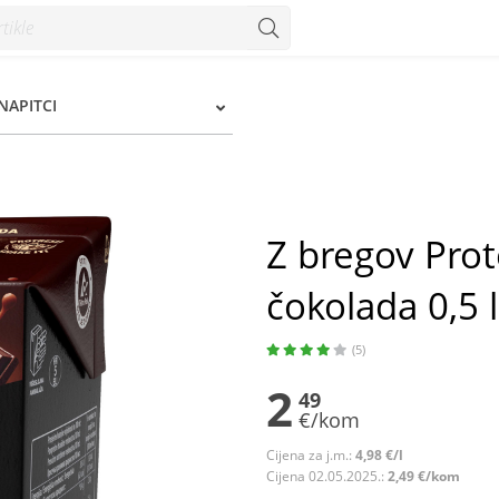
5 l - Konzum
NAPITCI
Z bregov Prot
čokolada 0,5 l
(5)
2
49
€/kom
Cijena za j.m.:
4,98 €/l
Cijena 02.05.2025.:
2,49 €/kom