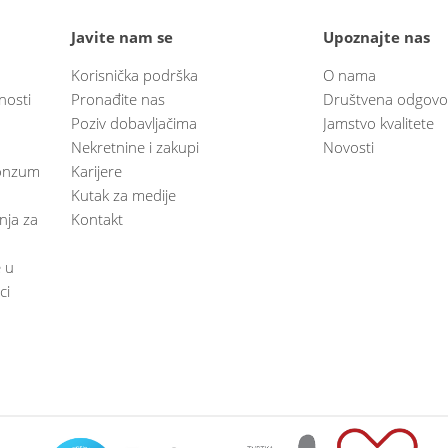
Javite nam se
Upoznajte nas
Korisnička podrška
O nama
nosti
Pronađite nas
Društvena odgovo
Poziv dobavljačima
Jamstvo kvalitete
Nekretnine i zakupi
Novosti
 Konzum
Karijere
Kutak za medije
anja za
Kontakt
e u
ci