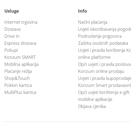
Usluge
Info
Internet trgovina
Načini plaćanja
Dostava
Uvjeti iskorištavanja pogod
Drive In
Podnošenje prigovora
Express dostava
Zaštita osobnih podataka
Pokupi
Uvjeti i pravila korištenja
Konzum SMART
online platforme
Mobilna aplikacija
Opći uvjeti i pravila poslov
Plaćanje režija
Konzum online prodaju
Shop&Touch
Uvjeti i pravila kupoprodaj
Poklon kartica
Konzum Smart prodavaoni
MultiPlus kartica
Opći uvjeti korištenja e-gift
mobilne aplikacije
Objava cjenika