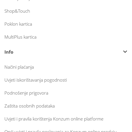
Shop&Touch
Poklon kartica
MultiPlus kartica
Info
Načini plaćanja
Uvjeti iskorištavanja pogodnosti
Podnošenje prigovora
Zaštita osobnih podataka
Uvjeti i pravila korištenja Konzum online platforme
Opći uvjeti i pravila poslovanja za Konzum online prodaju