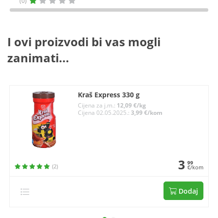
(0)
I ovi proizvodi bi vas mogli
zanimati...
Kraš Express 330 g
Cijena za j.m.:
12,09 €/kg
Cijena 02.05.2025.:
3,99 €/kom
3
99
(2)
€/kom
Dodaj