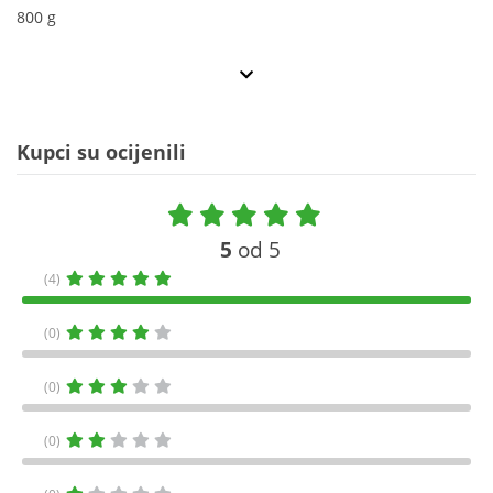
800 g
Kupci su ocijenili
5
od 5
(4)
(0)
(0)
(0)