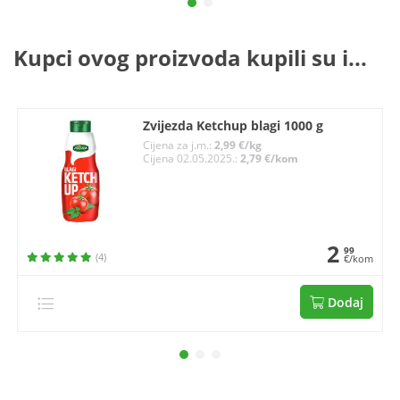
Kupci ovog proizvoda kupili su i...
Zvijezda Ketchup blagi 1000 g
Cijena za j.m.:
2,99 €/kg
Cijena 02.05.2025.:
2,79 €/kom
2
99
(4)
€/kom
Dodaj