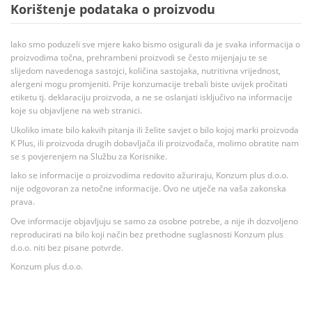
Korištenje podataka o proizvodu
Iako smo poduzeli sve mjere kako bismo osigurali da je svaka informacija o
proizvodima točna, prehrambeni proizvodi se često mijenjaju te se
slijedom navedenoga sastojci, količina sastojaka, nutritivna vrijednost,
alergeni mogu promjeniti. Prije konzumacije trebali biste uvijek pročitati
etiketu tj. deklaraciju proizvoda, a ne se oslanjati isključivo na informacije
koje su objavljene na web stranici.
Ukoliko imate bilo kakvih pitanja ili želite savjet o bilo kojoj marki proizvoda
K Plus, ili proizvoda drugih dobavljača ili proizvođača, molimo obratite nam
se s povjerenjem na Službu za Korisnike.
Iako se informacije o proizvodima redovito ažuriraju, Konzum plus d.o.o.
nije odgovoran za netočne informacije. Ovo ne utječe na vaša zakonska
prava.
Ove informacije objavljuju se samo za osobne potrebe, a nije ih dozvoljeno
reproducirati na bilo koji način bez prethodne suglasnosti Konzum plus
d.o.o. niti bez pisane potvrde.
Konzum plus d.o.o.