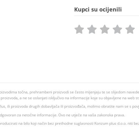
Kupci su ocijenili
oizvodima točna, prehrambeni proizvodi se često mijenjaju te se slijedom navedeno
ju proizvoda, a ne se oslanjati isključivo na informacije koje su objavljene na web st
 K Plus, ili proizvoda drugih dobavljača ili proizvođača, molimo obratite nam se s p
 odgovoran za netočne informacije. Ovo ne utječe na vaša zakonska prava.
roducirati na bilo koji način bez prethodne suglasnosti Konzum plus d.o.o. niti be