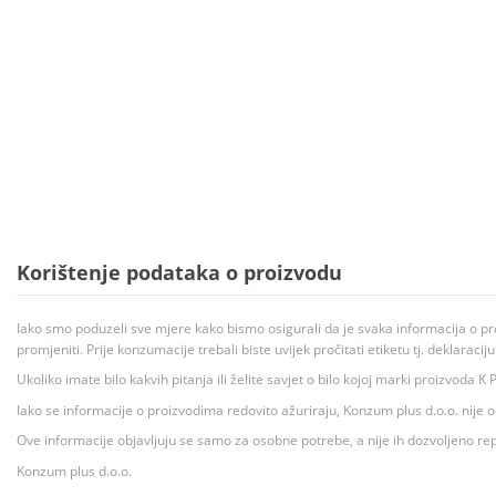
Korištenje podataka o proizvodu
Iako smo poduzeli sve mjere kako bismo osigurali da je svaka informacija o pr
promjeniti. Prije konzumacije trebali biste uvijek pročitati etiketu tj. deklaraci
Ukoliko imate bilo kakvih pitanja ili želite savjet o bilo kojoj marki proizvoda
Iako se informacije o proizvodima redovito ažuriraju, Konzum plus d.o.o. nije
Ove informacije objavljuju se samo za osobne potrebe, a nije ih dozvoljeno rep
Konzum plus d.o.o.