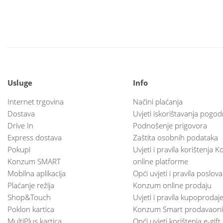
Usluge
Info
Internet trgovina
Načini plaćanja
Dostava
Uvjeti iskorištavanja pogod
Drive In
Podnošenje prigovora
Express dostava
Zaštita osobnih podataka
Pokupi
Uvjeti i pravila korištenja
Konzum SMART
online platforme
Mobilna aplikacija
Opći uvjeti i pravila poslov
Plaćanje režija
Konzum online prodaju
Shop&Touch
Uvjeti i pravila kupoprodaj
Poklon kartica
Konzum Smart prodavaoni
MultiPlus kartica
Opći uvjeti korištenja e-gift