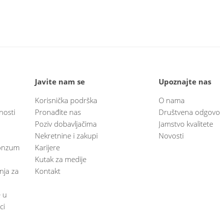
Javite nam se
Upoznajte nas
Korisnička podrška
O nama
nosti
Pronađite nas
Društvena odgovo
Poziv dobavljačima
Jamstvo kvalitete
Nekretnine i zakupi
Novosti
 Konzum
Karijere
Kutak za medije
anja za
Kontakt
e u
ci