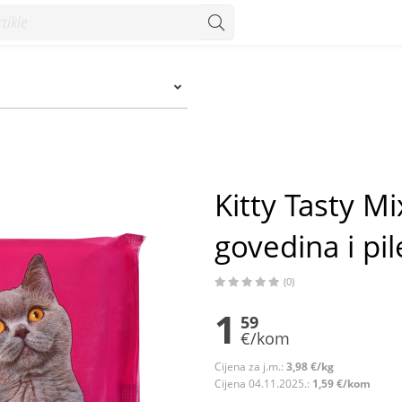
ina i piletina 4x100 g - Konzum
Kitty Tasty M
govedina i pi
(0)
1
59
€/kom
Cijena za j.m.:
3,98 €/kg
Cijena 04.11.2025.:
1,59 €/kom