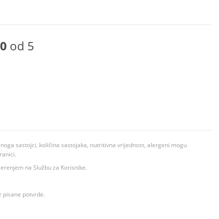
0
od 5
ga sastojci, količina sastojaka, nutritivna vrijednost, alergeni mogu
ranici.
ovjerenjem na Službu za Korisnike.
z pisane potvrde.