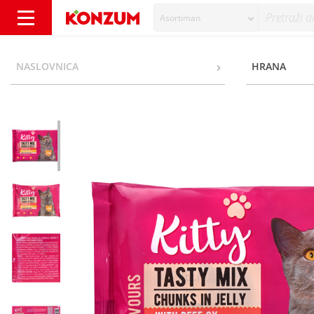
Asortiman
Kitty Tasty Mix Hrana za mačke u želeu goved
NASLOVNICA
HRANA