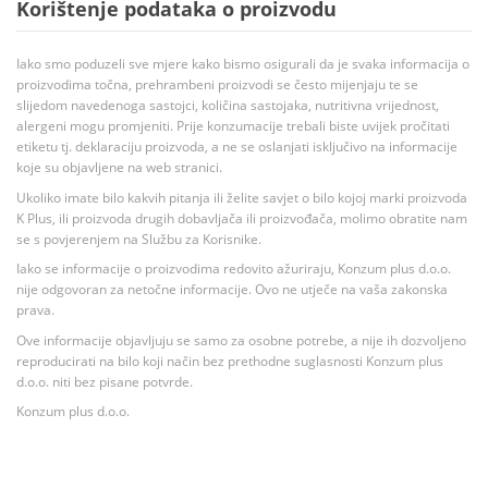
Korištenje podataka o proizvodu
Iako smo poduzeli sve mjere kako bismo osigurali da je svaka informacija o
proizvodima točna, prehrambeni proizvodi se često mijenjaju te se
slijedom navedenoga sastojci, količina sastojaka, nutritivna vrijednost,
alergeni mogu promjeniti. Prije konzumacije trebali biste uvijek pročitati
etiketu tj. deklaraciju proizvoda, a ne se oslanjati isključivo na informacije
koje su objavljene na web stranici.
Ukoliko imate bilo kakvih pitanja ili želite savjet o bilo kojoj marki proizvoda
K Plus, ili proizvoda drugih dobavljača ili proizvođača, molimo obratite nam
se s povjerenjem na Službu za Korisnike.
Iako se informacije o proizvodima redovito ažuriraju, Konzum plus d.o.o.
nije odgovoran za netočne informacije. Ovo ne utječe na vaša zakonska
prava.
Ove informacije objavljuju se samo za osobne potrebe, a nije ih dozvoljeno
reproducirati na bilo koji način bez prethodne suglasnosti Konzum plus
d.o.o. niti bez pisane potvrde.
Konzum plus d.o.o.