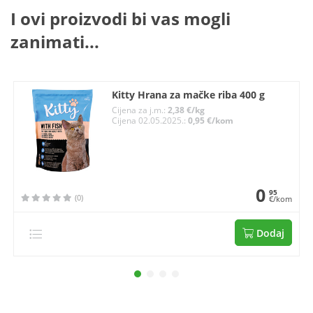
I ovi proizvodi bi vas mogli
zanimati...
Kitty Hrana za mačke riba 400 g
Cijena za j.m.:
2,38 €/kg
Cijena 02.05.2025.:
0,95 €/kom
0
95
(0)
€/kom
Dodaj