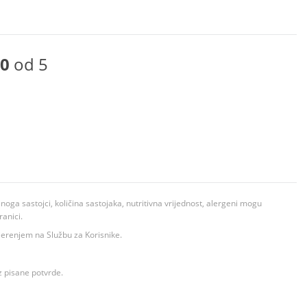
0
od 5
ga sastojci, količina sastojaka, nutritivna vrijednost, alergeni mogu
ranici.
ovjerenjem na Službu za Korisnike.
z pisane potvrde.