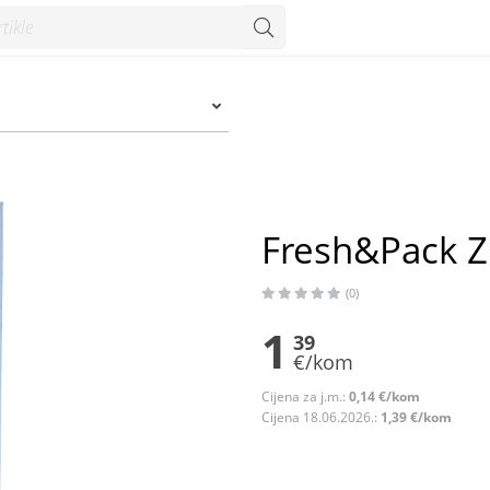
Fresh&Pack Zi
(0)
1
39
€/kom
Cijena za j.m.:
0,14 €/kom
Cijena 18.06.2026.:
1,39 €/kom