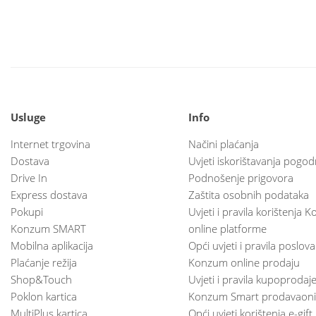
Usluge
Info
Internet trgovina
Načini plaćanja
Dostava
Uvjeti iskorištavanja pogod
Drive In
Podnošenje prigovora
Express dostava
Zaštita osobnih podataka
Pokupi
Uvjeti i pravila korištenja
Konzum SMART
online platforme
Mobilna aplikacija
Opći uvjeti i pravila poslov
Plaćanje režija
Konzum online prodaju
Shop&Touch
Uvjeti i pravila kupoprodaj
Poklon kartica
Konzum Smart prodavaoni
MultiPlus kartica
Opći uvjeti korištenja e-gift