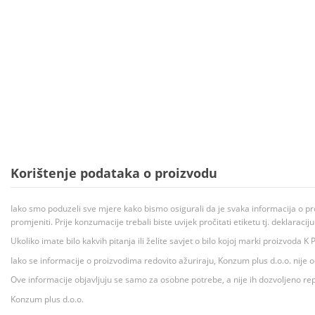
Korištenje podataka o proizvodu
Iako smo poduzeli sve mjere kako bismo osigurali da je svaka informacija o pr
promjeniti. Prije konzumacije trebali biste uvijek pročitati etiketu tj. deklaraci
Ukoliko imate bilo kakvih pitanja ili želite savjet o bilo kojoj marki proizvoda
Iako se informacije o proizvodima redovito ažuriraju, Konzum plus d.o.o. nije
Ove informacije objavljuju se samo za osobne potrebe, a nije ih dozvoljeno rep
Konzum plus d.o.o.