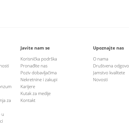
Javite nam se
Upoznajte nas
Korisnička podrška
O nama
nosti
Pronađite nas
Društvena odgovo
Poziv dobavljačima
Jamstvo kvalitete
Nekretnine i zakupi
Novosti
 Konzum
Karijere
Kutak za medije
anja za
Kontakt
e u
ci