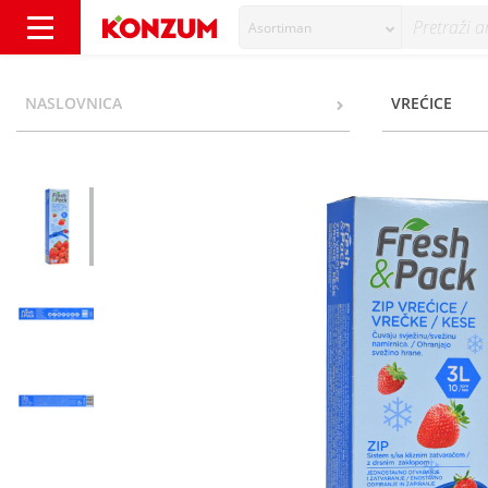
Asortiman
Fresh&Pack Zip vrećice 3 l 10/1 - Konzum
NASLOVNICA
VREĆICE