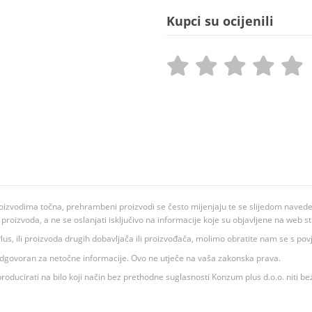
Kupci su ocijenili
oizvodima točna, prehrambeni proizvodi se često mijenjaju te se slijedom navedeno
ju proizvoda, a ne se oslanjati isključivo na informacije koje su objavljene na web st
 K Plus, ili proizvoda drugih dobavljača ili proizvođača, molimo obratite nam se s p
 odgovoran za netočne informacije. Ovo ne utječe na vaša zakonska prava.
roducirati na bilo koji način bez prethodne suglasnosti Konzum plus d.o.o. niti be