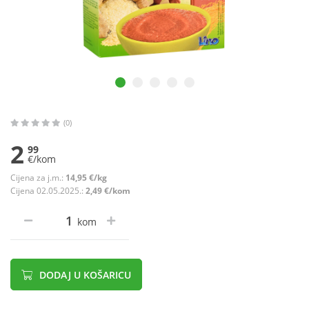
(0)
2
99
€/kom
Cijena za j.m.:
14,95 €/kg
Cijena 02.05.2025.:
2,49 €/kom
kom
DODAJ U KOŠARICU