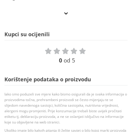
Kupci su ocijenili
0
od 5
Korištenje podataka o proizvodu
Iako smo poduzeli sve mjere kako bismo osigurali da je svaka informacija o
proizvodima točna, prehrambeni proizvodi se često mijenjaju te se
slijedom navedenoga sastojci, količina sastojaka, nutritivna vrijednost,
alergeni mogu promjeniti. Prije konzumacije trebali biste uvijek pročitati
etiketu tj. deklaraciju proizvoda, a ne se oslanjati isključivo na informacije
koje su objavljene na web stranici.
Ukoliko imate bilo kakvih pitanja ili želite savjet o bilo kojoj marki proizvoda