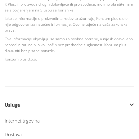
K Plus, ili proizvoda drugih dobavljača ili proizvođača, molimo obratite nam
se s povjerenjem na Službu za Korisnike.
Iako se informacije o proizvodima redovito ažuriraju, Konzum plus d.o.o.
nije odgovoran za netočne informacije. Ovo ne utječe na vaša zakonska
prava.
Ove informacije objavljuju se samo za osobne potrebe, a nije ih dozvoljeno
reproducirati na bilo koji način bez prethodne suglasnosti Konzum plus
d.o.o. niti bez pisane potvrde.
Konzum plus d.o.o.
Usluge
Internet trgovina
Dostava