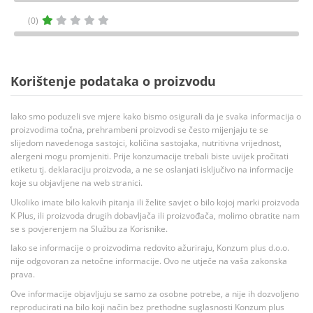
(0)
Korištenje podataka o proizvodu
Iako smo poduzeli sve mjere kako bismo osigurali da je svaka informacija o
proizvodima točna, prehrambeni proizvodi se često mijenjaju te se
slijedom navedenoga sastojci, količina sastojaka, nutritivna vrijednost,
alergeni mogu promjeniti. Prije konzumacije trebali biste uvijek pročitati
etiketu tj. deklaraciju proizvoda, a ne se oslanjati isključivo na informacije
koje su objavljene na web stranici.
Ukoliko imate bilo kakvih pitanja ili želite savjet o bilo kojoj marki proizvoda
K Plus, ili proizvoda drugih dobavljača ili proizvođača, molimo obratite nam
se s povjerenjem na Službu za Korisnike.
Iako se informacije o proizvodima redovito ažuriraju, Konzum plus d.o.o.
nije odgovoran za netočne informacije. Ovo ne utječe na vaša zakonska
prava.
Ove informacije objavljuju se samo za osobne potrebe, a nije ih dozvoljeno
reproducirati na bilo koji način bez prethodne suglasnosti Konzum plus