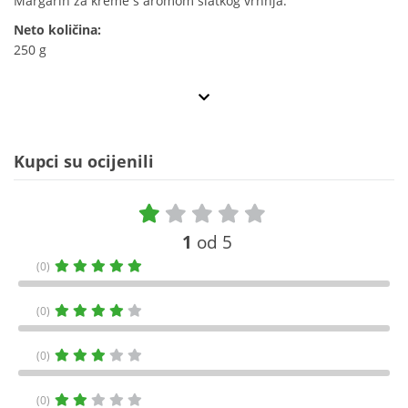
Margarin za kreme s aromom slatkog vrhnja.
Neto količina:
250 g
Kupci su ocijenili
1
od 5
(0)
(0)
(0)
(0)