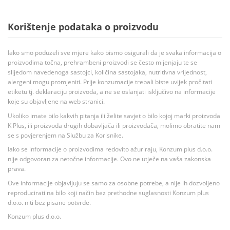
Korištenje podataka o proizvodu
Iako smo poduzeli sve mjere kako bismo osigurali da je svaka informacija o
proizvodima točna, prehrambeni proizvodi se često mijenjaju te se
slijedom navedenoga sastojci, količina sastojaka, nutritivna vrijednost,
alergeni mogu promjeniti. Prije konzumacije trebali biste uvijek pročitati
etiketu tj. deklaraciju proizvoda, a ne se oslanjati isključivo na informacije
koje su objavljene na web stranici.
Ukoliko imate bilo kakvih pitanja ili želite savjet o bilo kojoj marki proizvoda
K Plus, ili proizvoda drugih dobavljača ili proizvođača, molimo obratite nam
se s povjerenjem na Službu za Korisnike.
Iako se informacije o proizvodima redovito ažuriraju, Konzum plus d.o.o.
nije odgovoran za netočne informacije. Ovo ne utječe na vaša zakonska
prava.
Ove informacije objavljuju se samo za osobne potrebe, a nije ih dozvoljeno
reproducirati na bilo koji način bez prethodne suglasnosti Konzum plus
d.o.o. niti bez pisane potvrde.
Konzum plus d.o.o.