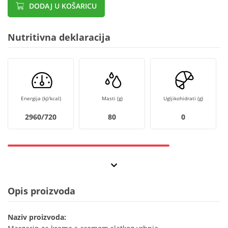
DODAJ U KOŠARICU
Nutritivna deklaracija
Energija (kJ/kcal)
Masti (g)
Ugljikohidrati (g)
2960/720
80
0
Opis proizvoda
Naziv proizvoda: