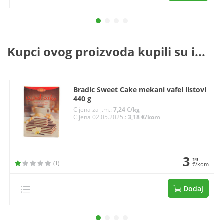
Kupci ovog proizvoda kupili su i...
Bradic Sweet Cake mekani vafel listovi
440 g
Cijena za j.m.:
7,24 €/kg
Cijena 02.05.2025.:
3,18 €/kom
3
19
(1)
€/kom
Dodaj