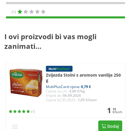
(1)
I ovi proizvodi bi vas mogli
zanimati...
Multi
PlusCard
Zvijezda Stolni s aromom vanilije 250
g
MultiPlusCard cijena:
0,79 €
Cijena za j.m.:
4,60 €/kg
Vrijedi do:
06.09.2026
Cijena 02.05.2025.:
1,05 €/kom
1
15
(1)
€/kom
Dodaj