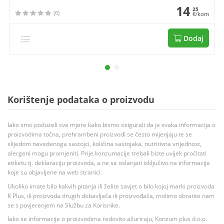
14
25
(0)
€/kom
Dodaj
Korištenje podataka o proizvodu
Iako smo poduzeli sve mjere kako bismo osigurali da je svaka informacija o
proizvodima točna, prehrambeni proizvodi se često mijenjaju te se
slijedom navedenoga sastojci, količina sastojaka, nutritivna vrijednost,
alergeni mogu promjeniti. Prije konzumacije trebali biste uvijek pročitati
etiketu tj. deklaraciju proizvoda, a ne se oslanjati isključivo na informacije
koje su objavljene na web stranici.
Ukoliko imate bilo kakvih pitanja ili želite savjet o bilo kojoj marki proizvoda
K Plus, ili proizvoda drugih dobavljača ili proizvođača, molimo obratite nam
se s povjerenjem na Službu za Korisnike.
Iako se informacije o proizvodima redovito ažuriraju, Konzum plus d.o.o.