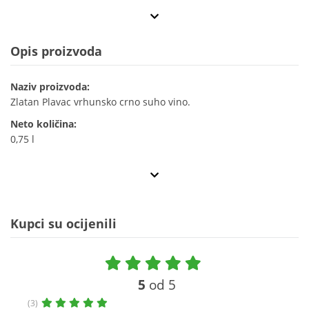
Opis proizvoda
Naziv proizvoda:
Zlatan Plavac vrhunsko crno suho vino.
Neto količina:
0,75 l
Kupci su ocijenili
5
od 5
(3)