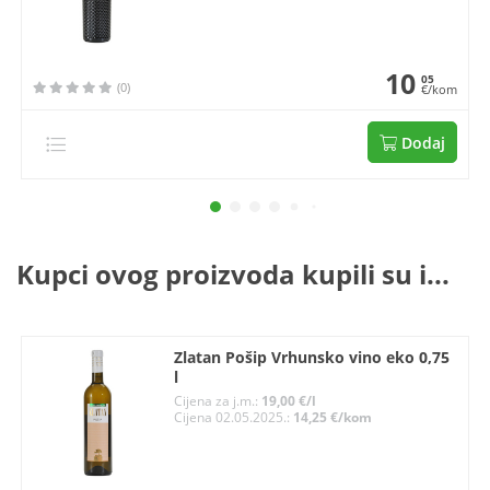
10
05
(0)
€/kom
Dodaj
Kupci ovog proizvoda kupili su i...
Zlatan Pošip Vrhunsko vino eko 0,75
l
Cijena za j.m.:
19,00 €/l
Cijena 02.05.2025.:
14,25 €/kom