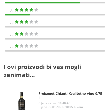
(1)
(0)
(0)
(0)
I ovi proizvodi bi vas mogli
zanimati...
Freixenet Chianti Kvalitetno vino 0,75
l
Cijena za j.m.:
13,40 €/l
Cijena 02.05.2025.:
10,05 €/kom