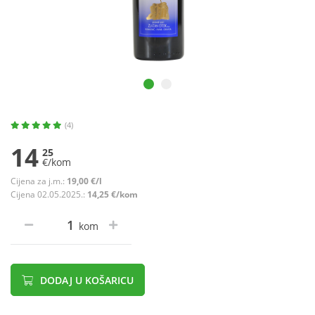
(4)
14
25
€/kom
Cijena za j.m.:
19,00 €/l
Cijena 02.05.2025.:
14,25 €/kom
kom
DODAJ U KOŠARICU