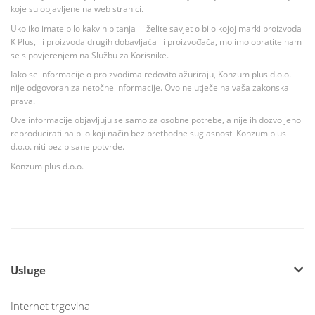
koje su objavljene na web stranici.
Ukoliko imate bilo kakvih pitanja ili želite savjet o bilo kojoj marki proizvoda
K Plus, ili proizvoda drugih dobavljača ili proizvođača, molimo obratite nam
se s povjerenjem na Službu za Korisnike.
Iako se informacije o proizvodima redovito ažuriraju, Konzum plus d.o.o.
nije odgovoran za netočne informacije. Ovo ne utječe na vaša zakonska
prava.
Ove informacije objavljuju se samo za osobne potrebe, a nije ih dozvoljeno
reproducirati na bilo koji način bez prethodne suglasnosti Konzum plus
d.o.o. niti bez pisane potvrde.
Konzum plus d.o.o.
Usluge
Internet trgovina