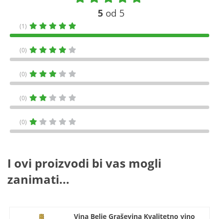
5
od 5
(1)
(0)
(0)
(0)
(0)
I ovi proizvodi bi vas mogli
zanimati...
Vina Belje Graševina Kvalitetno vino