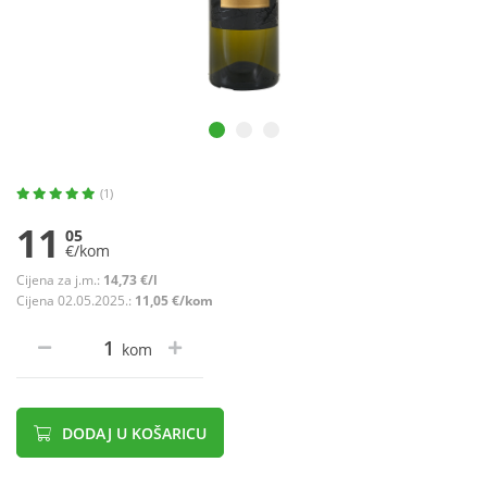
(1)
11
05
€/kom
Cijena za j.m.:
14,73 €/l
Cijena 02.05.2025.:
11,05 €/kom
kom
DODAJ U KOŠARICU