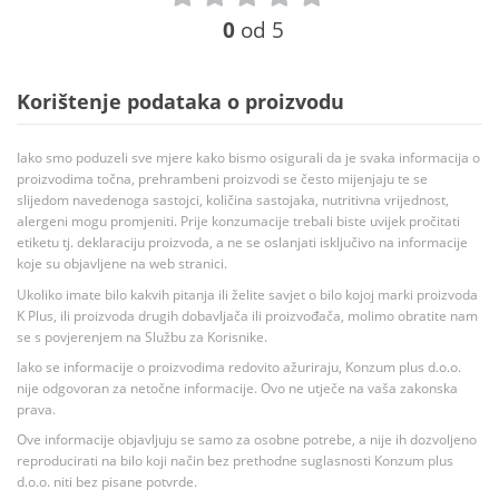
0
od 5
Korištenje podataka o proizvodu
Iako smo poduzeli sve mjere kako bismo osigurali da je svaka informacija o
proizvodima točna, prehrambeni proizvodi se često mijenjaju te se
slijedom navedenoga sastojci, količina sastojaka, nutritivna vrijednost,
alergeni mogu promjeniti. Prije konzumacije trebali biste uvijek pročitati
etiketu tj. deklaraciju proizvoda, a ne se oslanjati isključivo na informacije
koje su objavljene na web stranici.
Ukoliko imate bilo kakvih pitanja ili želite savjet o bilo kojoj marki proizvoda
K Plus, ili proizvoda drugih dobavljača ili proizvođača, molimo obratite nam
se s povjerenjem na Službu za Korisnike.
Iako se informacije o proizvodima redovito ažuriraju, Konzum plus d.o.o.
nije odgovoran za netočne informacije. Ovo ne utječe na vaša zakonska
prava.
Ove informacije objavljuju se samo za osobne potrebe, a nije ih dozvoljeno
reproducirati na bilo koji način bez prethodne suglasnosti Konzum plus
d.o.o. niti bez pisane potvrde.