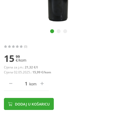
(0)
15
99
€/kom
Cijena za j.m.:
21,32 €/l
Cijena 02.05.2025.:
15,99 €/kom
kom
DODAJ U KOŠARICU