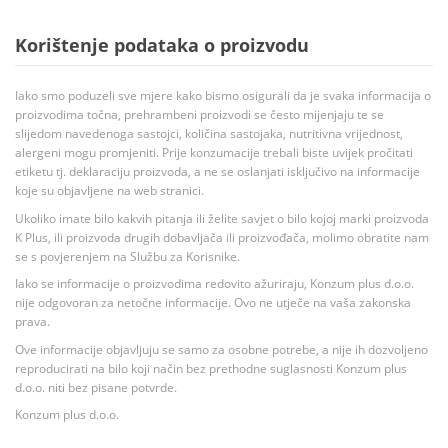
Korištenje podataka o proizvodu
Iako smo poduzeli sve mjere kako bismo osigurali da je svaka informacija o
proizvodima točna, prehrambeni proizvodi se često mijenjaju te se
slijedom navedenoga sastojci, količina sastojaka, nutritivna vrijednost,
alergeni mogu promjeniti. Prije konzumacije trebali biste uvijek pročitati
etiketu tj. deklaraciju proizvoda, a ne se oslanjati isključivo na informacije
koje su objavljene na web stranici.
Ukoliko imate bilo kakvih pitanja ili želite savjet o bilo kojoj marki proizvoda
K Plus, ili proizvoda drugih dobavljača ili proizvođača, molimo obratite nam
se s povjerenjem na Službu za Korisnike.
Iako se informacije o proizvodima redovito ažuriraju, Konzum plus d.o.o.
nije odgovoran za netočne informacije. Ovo ne utječe na vaša zakonska
prava.
Ove informacije objavljuju se samo za osobne potrebe, a nije ih dozvoljeno
reproducirati na bilo koji način bez prethodne suglasnosti Konzum plus
d.o.o. niti bez pisane potvrde.
Konzum plus d.o.o.