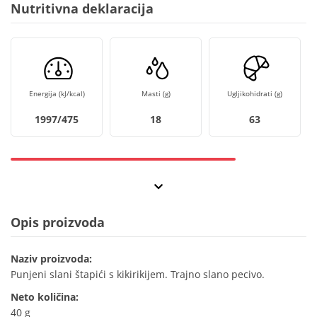
Nutritivna deklaracija
Energija (kJ/kcal)
Masti (g)
Ugljikohidrati (g)
1997/475
18
63
Opis proizvoda
Naziv proizvoda:
Punjeni slani štapići s kikirikijem. Trajno slano pecivo.
Neto količina:
40 g