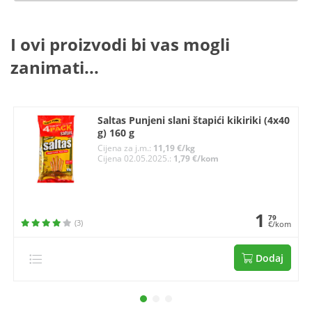
I ovi proizvodi bi vas mogli
zanimati...
Saltas Punjeni slani štapići kikiriki (4x40
g) 160 g
Cijena za j.m.:
11,19 €/kg
Cijena 02.05.2025.:
1,79 €/kom
1
79
(3)
€/kom
Dodaj