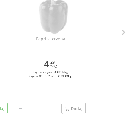
Paprika crvena
4
29
€/kg
Cijena za j.m.:
4,29 €/kg
Cijena 02.05.2025.:
2,69 €/kg
aj
Dodaj