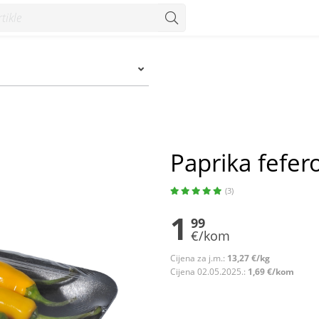
Paprika fefer
(3)
1
99
€/kom
Cijena za j.m.:
13,27 €/kg
Cijena 02.05.2025.:
1,69 €/kom