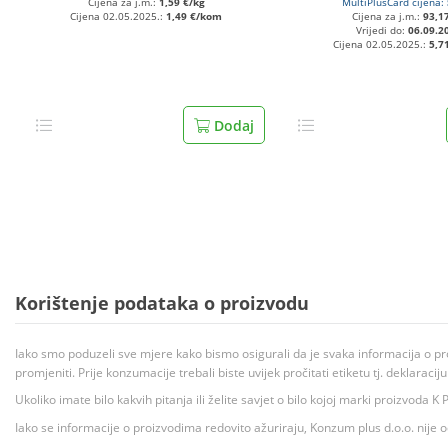
Cijena za j.m.:
1,59 €/kg
MultiPlusCard cijena:
Cijena 02.05.2025.:
1,49 €/kom
Cijena za j.m.:
93,17
Vrijedi do:
06.09.2
Cijena 02.05.2025.:
5,7
Dodaj
Korištenje podataka o proizvodu
Iako smo poduzeli sve mjere kako bismo osigurali da je svaka informacija o pr
promjeniti. Prije konzumacije trebali biste uvijek pročitati etiketu tj. deklaraci
Ukoliko imate bilo kakvih pitanja ili želite savjet o bilo kojoj marki proizvoda
Iako se informacije o proizvodima redovito ažuriraju, Konzum plus d.o.o. nije