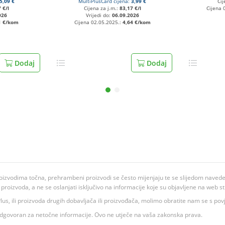
5,09 €
MultiPlusCard cijena:
3,99 €
Cij
 €/l
Cijena za j.m.:
83,17 €/l
Cijena 
026
Vrijedi do:
06.09.2026
1 €/kom
Cijena 02.05.2025.:
4,64 €/kom
Dodaj
Dodaj
oizvodima točna, prehrambeni proizvodi se često mijenjaju te se slijedom navedeno
ju proizvoda, a ne se oslanjati isključivo na informacije koje su objavljene na web st
 K Plus, ili proizvoda drugih dobavljača ili proizvođača, molimo obratite nam se s p
 odgovoran za netočne informacije. Ovo ne utječe na vaša zakonska prava.