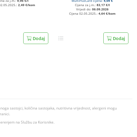
ena za j.m.:
9,96 €/l
MultiPlusCard cijena:
4,09 €
02.05.2025.:
2,49 €/kom
Cijena za j.m.:
83,17 €/l
Vrijedi do:
06.09.2026
Cijena 02.05.2025.:
4,64 €/kom
Dodaj
Dodaj
ga sastojci, količina sastojaka, nutritivna vrijednost, alergeni mogu
ranici.
ovjerenjem na Službu za Korisnike.