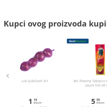
Kupci ovog proizvoda kupili
Multi
PlusCard
Luk ljubičasti 4/1
Mc Ilhenny Tabasco
sauce hot 60
1
5
19
59
€/kom
€/kom