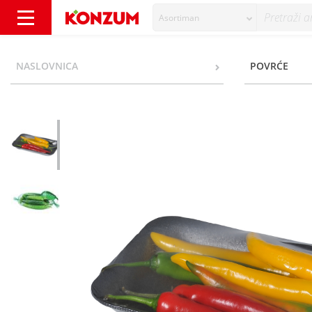
Asortiman
Paprika feferon 150 g - Konzum
NASLOVNICA
POVRĆE