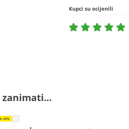
Kupci su ocijenili
 zanimati...
JA -40%
!