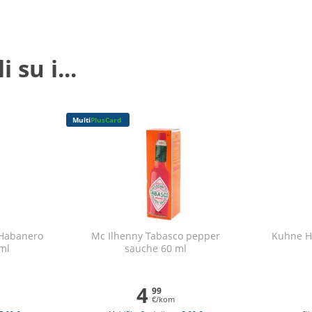
 su i...
Multi
PlusCard
 Habanero
Mc Ilhenny Tabasco pepper
Kuhne Ho
 ml
sauche 60 ml
4
99
€/kom