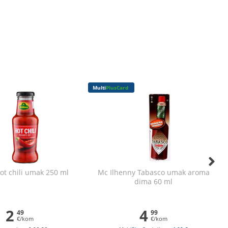
Multi
PlusCard
t chili umak 250 ml
Mc Ilhenny Tabasco umak aroma
dima 60 ml
2
4
49
99
€/kom
€/kom