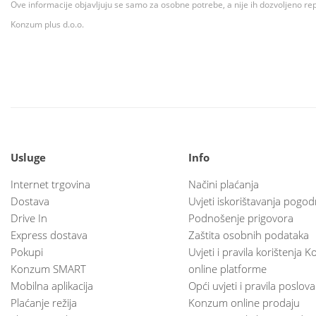
Ove informacije objavljuju se samo za osobne potrebe, a nije ih dozvoljeno rep
Konzum plus d.o.o.
Usluge
Info
Internet trgovina
Načini plaćanja
Dostava
Uvjeti iskorištavanja pogod
Drive In
Podnošenje prigovora
Express dostava
Zaštita osobnih podataka
Pokupi
Uvjeti i pravila korištenja
Konzum SMART
online platforme
Mobilna aplikacija
Opći uvjeti i pravila poslov
Plaćanje režija
Konzum online prodaju