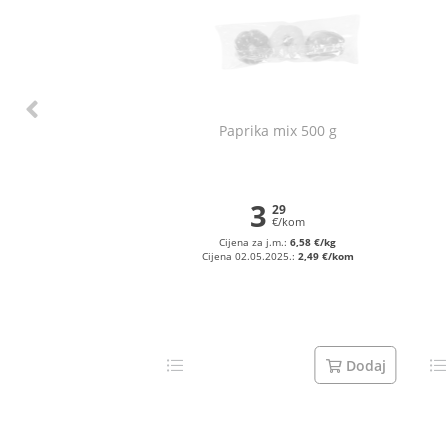
Paprika mix 500 g
3
29
€/kom
Cijena za j.m.:
6,58 €/kg
Cijena 02.05.2025.:
2,49 €/kom
Dodaj