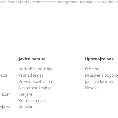
roducirati na bilo koji način bez prethodne suglasnosti Konzum plus d.o.o. niti be
Javite nam se
Upoznajte nas
Korisnička podrška
O nama
nosti
Pronađite nas
Društvena odgovo
Poziv dobavljačima
Jamstvo kvalitete
Nekretnine i zakupi
Novosti
 Konzum
Karijere
Kutak za medije
anja za
Kontakt