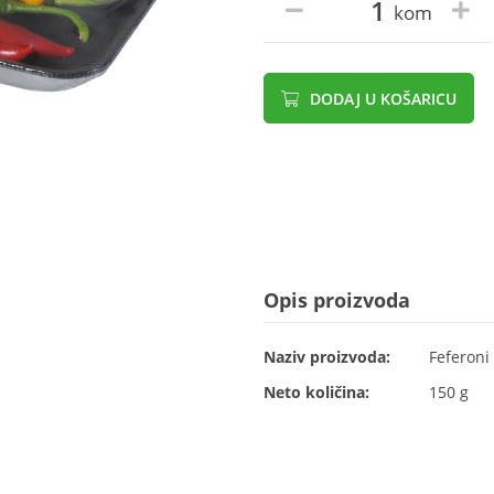
kom
DODAJ U KOŠARICU
Opis proizvoda
Naziv proizvoda:
Feferoni 
Neto količina:
150 g