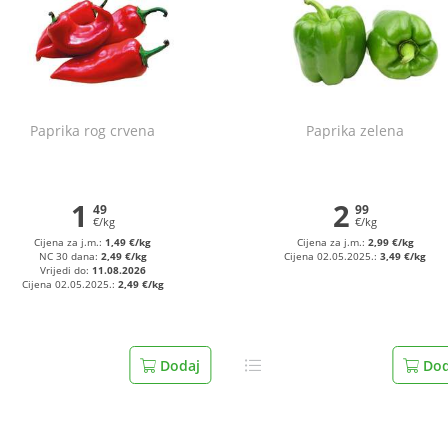
Paprika rog crvena
Paprika zelena
1
2
49
99
€/kg
€/kg
Cijena za j.m.:
1,49 €/kg
Cijena za j.m.:
2,99 €/kg
NC 30 dana:
2,49 €/kg
Cijena 02.05.2025.:
3,49 €/kg
Vrijedi do:
11.08.2026
Cijena 02.05.2025.:
2,49 €/kg
Dodaj
Dod