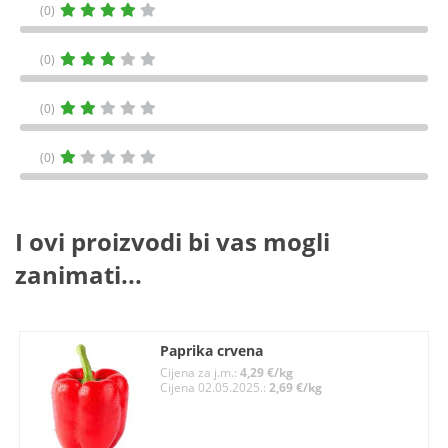
(0)
(0)
(0)
(0)
I ovi proizvodi bi vas mogli
zanimati...
Paprika crvena
Cijena za j.m.:
4,29 €/kg
Cijena 02.05.2025.:
2,69 €/kg