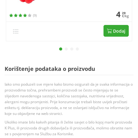
4
29
(9)
€/kg
Dodaj
Korištenje podataka o proizvodu
Iako smo poduzeli sve mjere kako bismo osigurali da je svaka informacija o
proizvodima točna, prehrambeni proizvodi se često mijenjaju te se
slijedom navedenoga sastojci, količina sastojaka, nutritivna vrijednost,
alergeni mogu promjeniti. Prije konzumacije trebali biste uvijek pročitati
etiketu tj. deklaraciju proizvoda, a ne se oslanjati isključivo na informacije
koje su objavljene na web stranici.
Ukoliko imate bilo kakvih pitanja ili želite savjet o bilo kojoj marki proizvoda
K Plus, ili proizvoda drugih dobavljača ili proizvođača, molimo obratite nam
se s povjerenjem na Službu za Korisnike.