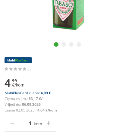
Multi
PlusCard
(0)
4
99
€/kom
MultiPlusCard cijena:
4,09 €
Cijena za j.m.:
83,17 €/l
Vrijedi do:
06.09.2026
Cijena 02.05.2025.:
4,64 €/kom
kom