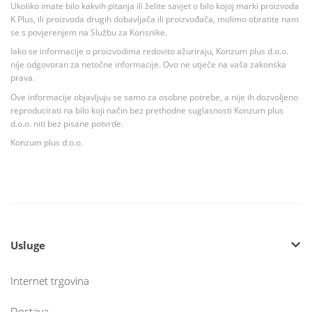
Ukoliko imate bilo kakvih pitanja ili želite savjet o bilo kojoj marki proizvoda
K Plus, ili proizvoda drugih dobavljača ili proizvođača, molimo obratite nam
se s povjerenjem na Službu za Korisnike.
Iako se informacije o proizvodima redovito ažuriraju, Konzum plus d.o.o.
nije odgovoran za netočne informacije. Ovo ne utječe na vaša zakonska
prava.
Ove informacije objavljuju se samo za osobne potrebe, a nije ih dozvoljeno
reproducirati na bilo koji način bez prethodne suglasnosti Konzum plus
d.o.o. niti bez pisane potvrde.
Konzum plus d.o.o.
Usluge
Internet trgovina
Dostava