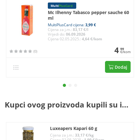
Multi
PlusCard
Mc Ilhenny Tabasco pepper sauche 60
ml
MultiPlusCard cijena:
3,99 €
Cijena za j.m.:
83,17 €/l
Vrijedi do:
06.09.2026
Cijena 02.05.2025.:
4,64 €/kom
4
99
(0)
€/kom
Dodaj
Kupci ovog proizvoda kupili su i...
Luxeapers Kapari 60 g
Cijena za j.m.:
33,17 €/kg
Cijena 02.05.2025.:
1,99 €/kom