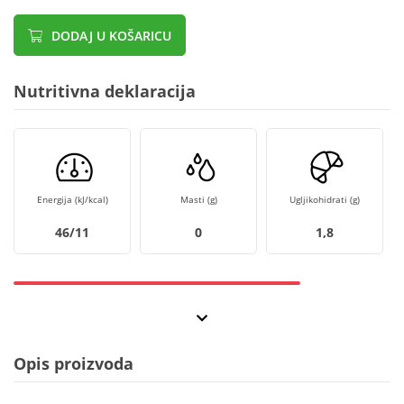
DODAJ U KOŠARICU
Nutritivna deklaracija
Energija (kJ/kcal)
Masti (g)
Ugljikohidrati (g)
46/11
0
1,8
Opis proizvoda