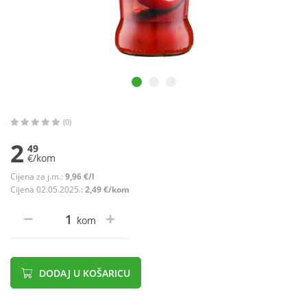
(0)
2
49
€/kom
Cijena za j.m.:
9,96 €/l
Cijena 02.05.2025.:
2,49 €/kom
kom
DODAJ U KOŠARICU