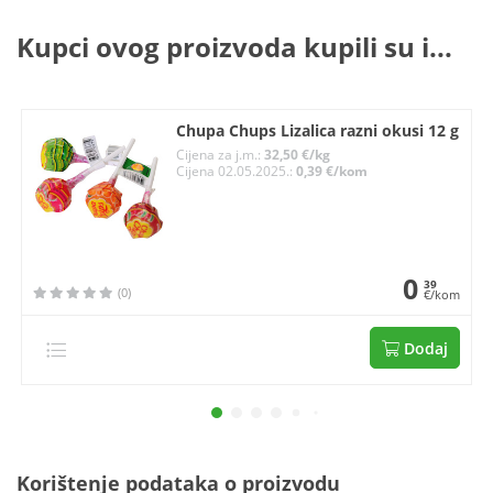
Kupci ovog proizvoda kupili su i...
Chupa Chups Lizalica razni okusi 12 g
Cijena za j.m.:
32,50 €/kg
Cijena 02.05.2025.:
0,39 €/kom
0
39
(0)
€/kom
Dodaj
Korištenje podataka o proizvodu