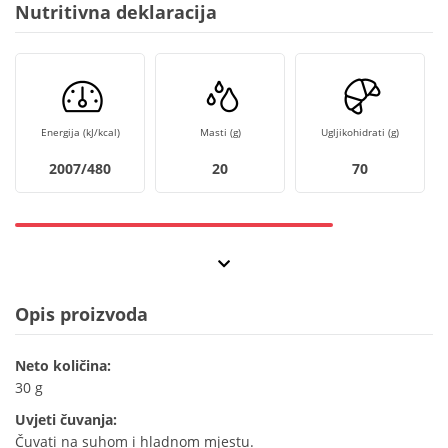
Nutritivna deklaracija
Energija (kJ/kcal)
Masti (g)
Ugljikohidrati (g)
2007/480
20
70
Opis proizvoda
Neto količina:
30 g
Uvjeti čuvanja:
Čuvati na suhom i hladnom mjestu.