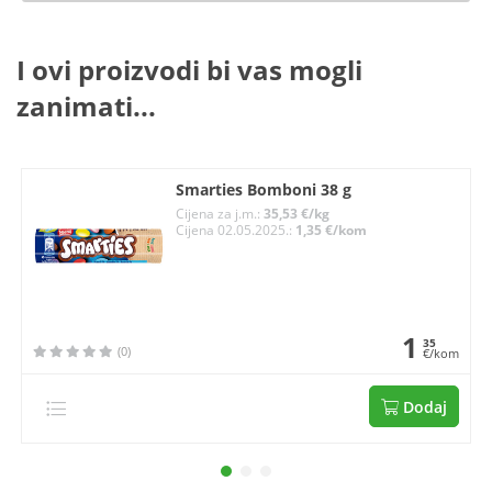
I ovi proizvodi bi vas mogli
zanimati...
Smarties Bomboni 38 g
Cijena za j.m.:
35,53 €/kg
Cijena 02.05.2025.:
1,35 €/kom
1
35
(0)
€/kom
Dodaj