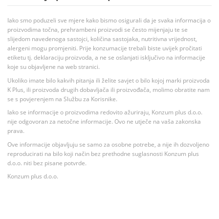
Iako smo poduzeli sve mjere kako bismo osigurali da je svaka informacija o
proizvodima točna, prehrambeni proizvodi se često mijenjaju te se
slijedom navedenoga sastojci, količina sastojaka, nutritivna vrijednost,
alergeni mogu promjeniti. Prije konzumacije trebali biste uvijek pročitati
etiketu tj. deklaraciju proizvoda, a ne se oslanjati isključivo na informacije
koje su objavljene na web stranici.
Ukoliko imate bilo kakvih pitanja ili želite savjet o bilo kojoj marki proizvoda
K Plus, ili proizvoda drugih dobavljača ili proizvođača, molimo obratite nam
se s povjerenjem na Službu za Korisnike.
Iako se informacije o proizvodima redovito ažuriraju, Konzum plus d.o.o.
nije odgovoran za netočne informacije. Ovo ne utječe na vaša zakonska
prava.
Ove informacije objavljuju se samo za osobne potrebe, a nije ih dozvoljeno
reproducirati na bilo koji način bez prethodne suglasnosti Konzum plus
d.o.o. niti bez pisane potvrde.
Konzum plus d.o.o.