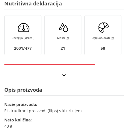
Nutritivna deklaracija
Energija (kJ/kcal)
Masti (g)
Ugljikohidrati (g)
2001/477
21
58
Opis proizvoda
Naziv proizvoda:
Ekstrudirani proizvodi (flips) s kikirikijem.
Neto količina:
40 g