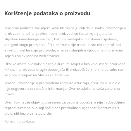
Korištenje podataka o proizvodu
Iako smo poduzeli sve mjere kako bismo osigurali da je svaka informacija o
proizvodima točna, prehrambeni proizvodi se često mijenjaju te se
slijedom navedenoga sastojci, količina sastojaka, nutritivna vrijednost,
alergeni mogu promjeniti. Prije konzumacije trebali biste uvijek pročitati
etiketu tj. deklaraciju proizvoda, a ne se oslanjati isključivo na informacije
koje su objavljene na web stranici.
Ukoliko imate bilo kakvih pitanja ili želite savjet o bilo kojoj marki proizvoda
K Plus, ili proizvoda drugih dobavljača ili proizvođača, molimo obratite nam
se s povjerenjem na Službu za Korisnike.
Iako se informacije o proizvodima redovito ažuriraju, Konzum plus d.o.o.
nije odgovoran za netočne informacije. Ovo ne utječe na vaša zakonska
prava.
Ove informacije objavljuju se samo za osobne potrebe, a nije ih dozvoljeno
reproducirati na bilo koji način bez prethodne suglasnosti Konzum plus
d.o.o. niti bez pisane potvrde.
Konzum plus d.o.o.