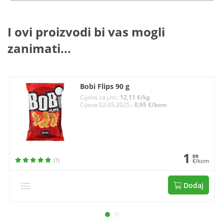
I ovi proizvodi bi vas mogli
zanimati...
Bobi Flips 90 g
Cijena za j.m.:
12,11 €/kg
Cijena 02.05.2025.:
0,95 €/kom
1
09
(1)
€/kom
Dodaj