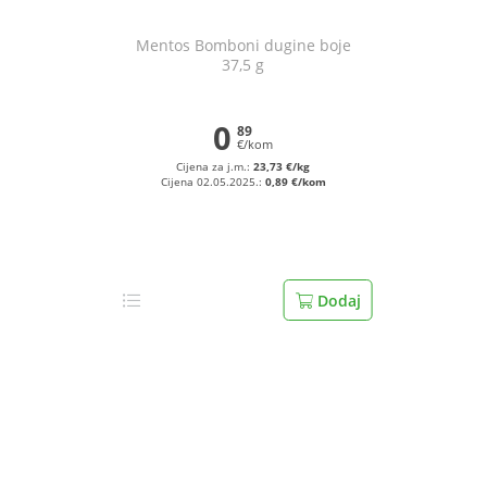
Mentos Bomboni dugine boje
37,5 g
0
89
€/kom
Cijena za j.m.:
23,73 €/kg
Cijena 02.05.2025.:
0,89 €/kom
Dodaj