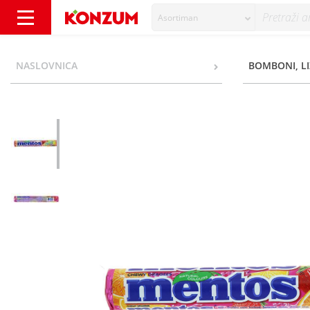
Asortiman
Mentos Bomboni fruit 38 g - Konzum
NASLOVNICA
BOMBONI, LI