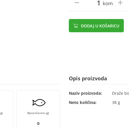
kom
DODAJ U KOŠARICU
Opis proizvoda
Naziv proizvoda:
Draže bo
Neto količina:
38 g
g)
Bjelančevine (g)
0