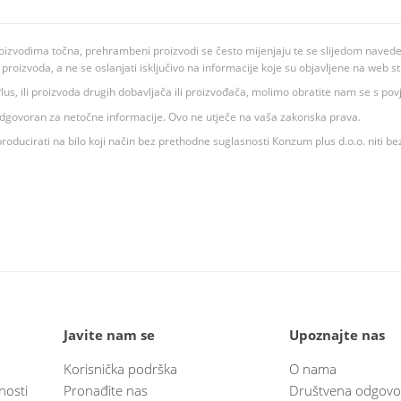
oizvodima točna, prehrambeni proizvodi se često mijenjaju te se slijedom navedeno
ju proizvoda, a ne se oslanjati isključivo na informacije koje su objavljene na web st
 K Plus, ili proizvoda drugih dobavljača ili proizvođača, molimo obratite nam se s p
 odgovoran za netočne informacije. Ovo ne utječe na vaša zakonska prava.
roducirati na bilo koji način bez prethodne suglasnosti Konzum plus d.o.o. niti be
Javite nam se
Upoznajte nas
Korisnička podrška
O nama
nosti
Pronađite nas
Društvena odgovo