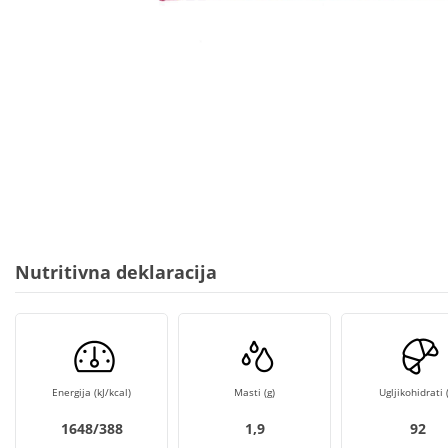
Nutritivna deklaracija
Energija (kJ/kcal)
Masti (g)
Ugljikohidrati (
1648/388
1,9
92