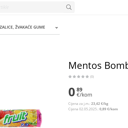
ZALICE, ŽVAKAĆE GUME
Mentos Bombo
(0)
0
89
€/kom
Cijena za j.m.:
23,42 €/kg
Cijena 02.05.2025.:
0,89 €/kom