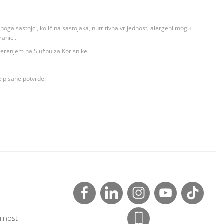
ga sastojci, količina sastojaka, nutritivna vrijednost, alergeni mogu
ranici.
ovjerenjem na Službu za Korisnike.
z pisane potvrde.
rnost