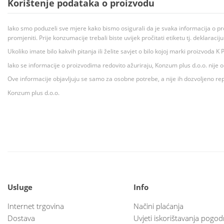
Korištenje podataka o proizvodu
Iako smo poduzeli sve mjere kako bismo osigurali da je svaka informacija o pr
promjeniti. Prije konzumacije trebali biste uvijek pročitati etiketu tj. deklaraci
Ukoliko imate bilo kakvih pitanja ili želite savjet o bilo kojoj marki proizvoda
Iako se informacije o proizvodima redovito ažuriraju, Konzum plus d.o.o. nije
Ove informacije objavljuju se samo za osobne potrebe, a nije ih dozvoljeno rep
Konzum plus d.o.o.
Usluge
Info
Internet trgovina
Načini plaćanja
Dostava
Uvjeti iskorištavanja pogod