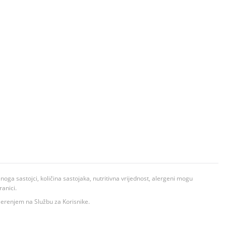
ga sastojci, količina sastojaka, nutritivna vrijednost, alergeni mogu
ranici.
ovjerenjem na Službu za Korisnike.