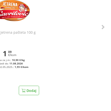
 Jetrena pašteta 100 g
1
09
€/kom
na za j.m.:
10,90 €/kg
jedi do:
11.08.2026
02.05.2025.:
1,55 €/kom
Dodaj