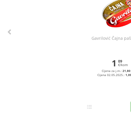
Gavrilović Čajna paš
1
09
€/kom
Cijena za j.m.:
21,80
Cijena 02.05.2025.:
1,0