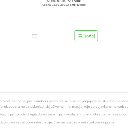
Cijena za j.m.:
7,11 €/kg
Cijena 02.05.2025.:
1,95 €/kom
Dodaj
oizvodima točna, prehrambeni proizvodi se često mijenjaju te se slijedom navedeno
ju proizvoda, a ne se oslanjati isključivo na informacije koje su objavljene na web st
 K Plus, ili proizvoda drugih dobavljača ili proizvođača, molimo obratite nam se s p
 odgovoran za netočne informacije. Ovo ne utječe na vaša zakonska prava.