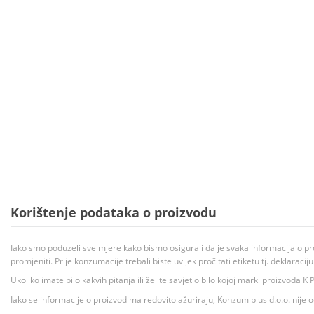
Korištenje podataka o proizvodu
Iako smo poduzeli sve mjere kako bismo osigurali da je svaka informacija o pr
promjeniti. Prije konzumacije trebali biste uvijek pročitati etiketu tj. deklaraci
Ukoliko imate bilo kakvih pitanja ili želite savjet o bilo kojoj marki proizvoda
Iako se informacije o proizvodima redovito ažuriraju, Konzum plus d.o.o. nije