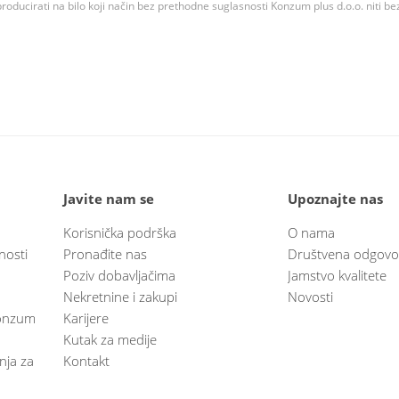
roducirati na bilo koji način bez prethodne suglasnosti Konzum plus d.o.o. niti be
Javite nam se
Upoznajte nas
Korisnička podrška
O nama
nosti
Pronađite nas
Društvena odgovo
Poziv dobavljačima
Jamstvo kvalitete
Nekretnine i zakupi
Novosti
 Konzum
Karijere
Kutak za medije
anja za
Kontakt