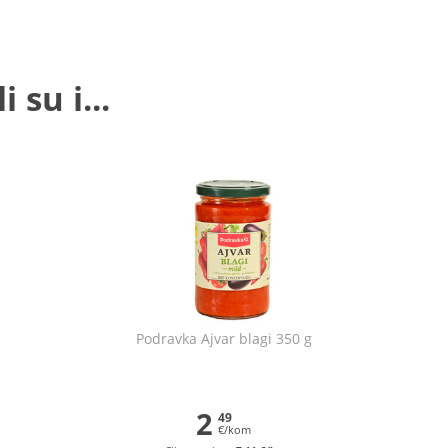
 su i...
Podravka Ajvar blagi 350 g
2
49
€/kom