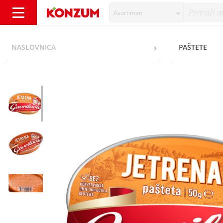
Asortiman
Gavrilović Jetrena pašteta 50 g - Konzum
NASLOVNICA
PAŠTETE