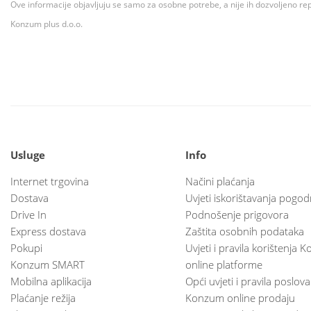
Ove informacije objavljuju se samo za osobne potrebe, a nije ih dozvoljeno rep
Konzum plus d.o.o.
Usluge
Info
Internet trgovina
Načini plaćanja
Dostava
Uvjeti iskorištavanja pogod
Drive In
Podnošenje prigovora
Express dostava
Zaštita osobnih podataka
Pokupi
Uvjeti i pravila korištenja
Konzum SMART
online platforme
Mobilna aplikacija
Opći uvjeti i pravila poslov
Plaćanje režija
Konzum online prodaju