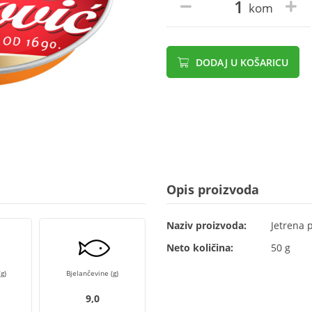
kom
DODAJ U KOŠARICU
Opis proizvoda
Naziv proizvoda:
Jetrena 
Neto količina:
50 g
g)
Bjelančevine (g)
9,0