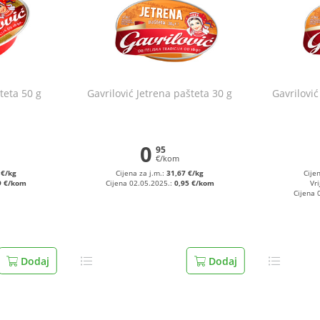
teta 50 g
Gavrilović Jetrena pašteta 30 g
Gavrilović
0
95
€/kom
 €/kg
Cijena za j.m.:
31,67 €/kg
Cije
9 €/kom
Cijena 02.05.2025.:
0,95 €/kom
Vri
Cijena 
Dodaj
Dodaj