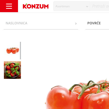
Asortiman
Rajčica Grapolo - Konzum
NASLOVNICA
POVRĆE