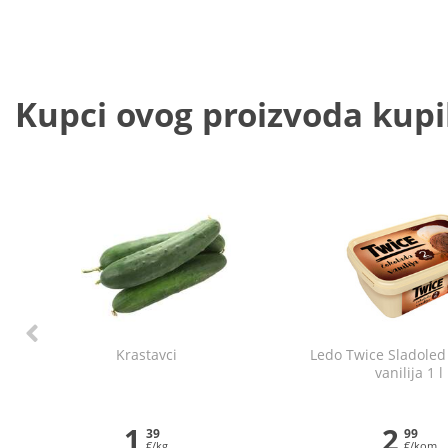
Kupci ovog proizvoda kupili
Krastavci
Ledo Twice Sladoled
vanilija 1 l
1
2
39
99
€/kg
€/kom