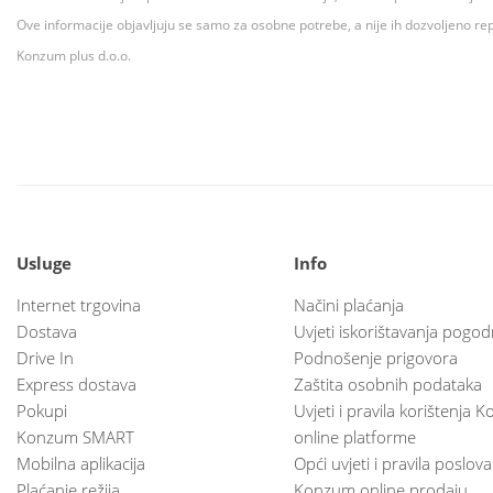
Ove informacije objavljuju se samo za osobne potrebe, a nije ih dozvoljeno rep
Konzum plus d.o.o.
Usluge
Info
Internet trgovina
Načini plaćanja
Dostava
Uvjeti iskorištavanja pogod
Drive In
Podnošenje prigovora
Express dostava
Zaštita osobnih podataka
Pokupi
Uvjeti i pravila korištenja
Konzum SMART
online platforme
Mobilna aplikacija
Opći uvjeti i pravila poslov
Plaćanje režija
Konzum online prodaju