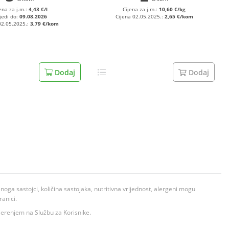
ena za j.m.:
4,43 €/l
Cijena za j.m.:
10,60 €/kg
jedi do:
09.08.2026
Cijena 02.05.2025.:
2,65 €/kom
02.05.2025.:
3,79 €/kom
Dodaj
Dodaj
ga sastojci, količina sastojaka, nutritivna vrijednost, alergeni mogu
ranici.
ovjerenjem na Službu za Korisnike.