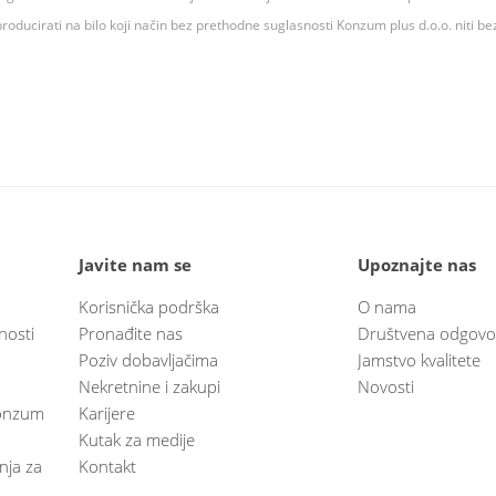
roducirati na bilo koji način bez prethodne suglasnosti Konzum plus d.o.o. niti be
Javite nam se
Upoznajte nas
Korisnička podrška
O nama
nosti
Pronađite nas
Društvena odgovo
Poziv dobavljačima
Jamstvo kvalitete
Nekretnine i zakupi
Novosti
 Konzum
Karijere
Kutak za medije
anja za
Kontakt