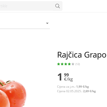
Rajčica Grapo
(12)
1
99
€/kg
Cijena za j.m.:
1,99 €/kg
Cijena 02.05.2025.:
2,69 €/kg