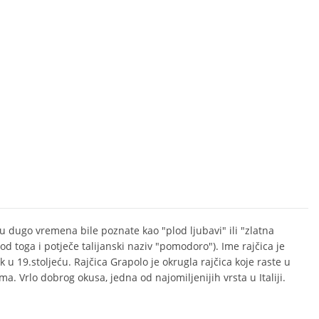
su dugo vremena bile poznate kao "plod ljubavi" ili "zlatna
od toga i potječe talijanski naziv "pomodoro"). Ime rajčica je
k u 19.stoljeću. Rajčica Grapolo je okrugla rajčica koje raste u
a. Vrlo dobrog okusa, jedna od najomiljenijih vrsta u Italiji.