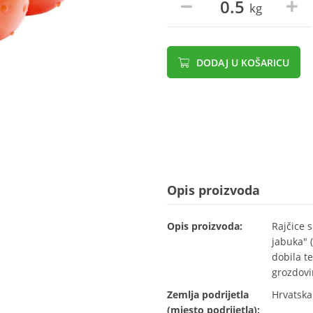
kg
DODAJ U KOŠARICU
Opis proizvoda
Opis proizvoda:
Rajčice 
jabuka" (
dobila te
grozdovim
Zemlja podrijetla
Hrvatska
(mjesto podrijetla):