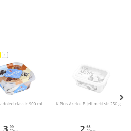
!
ladoled classic 900 ml
K Plus Aretos Bijeli meki sir 250 g
3
2
99
65
€/kom
€/kom