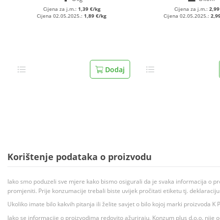
Cijena za j.m.:
1,39 €/kg
Cijena za j.m.:
2,99
Cijena 02.05.2025.:
1,89 €/kg
Cijena 02.05.2025.:
2,9
Dodaj
Korištenje podataka o proizvodu
Iako smo poduzeli sve mjere kako bismo osigurali da je svaka informacija o pr
promjeniti. Prije konzumacije trebali biste uvijek pročitati etiketu tj. deklaraci
Ukoliko imate bilo kakvih pitanja ili želite savjet o bilo kojoj marki proizvoda
Iako se informacije o proizvodima redovito ažuriraju, Konzum plus d.o.o. nije