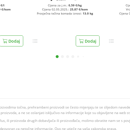
 €/l
Cijena za j.m.:
0,59 €/kg
Cij
9 €/kom
Cijena 02.05.2025.:
25,87 €/kom
Vri
Prosječna težina komada iznosi:
13.0 kg
Cijena 
Dodaj
Dodaj
oizvodima točna, prehrambeni proizvodi se često mijenjaju te se slijedom navedeno
ju proizvoda, a ne se oslanjati isključivo na informacije koje su objavljene na web st
 K Plus, ili proizvoda drugih dobavljača ili proizvođača, molimo obratite nam se s p
 odgovoran za netočne informacije. Ovo ne utječe na vaša zakonska prava.