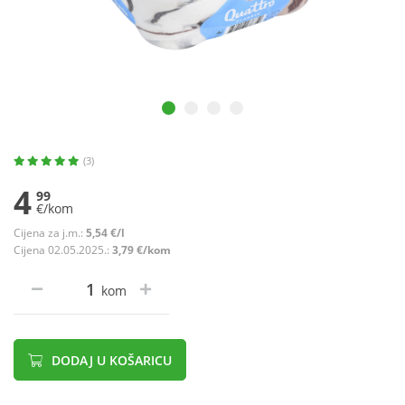
(3)
4
99
€/kom
Cijena za j.m.:
5,54 €/l
Cijena 02.05.2025.:
3,79 €/kom
kom
DODAJ U KOŠARICU