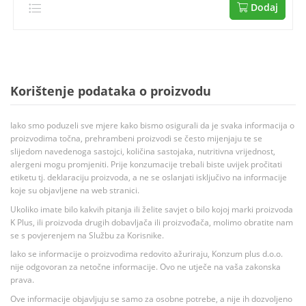
Dodaj
Korištenje podataka o proizvodu
Iako smo poduzeli sve mjere kako bismo osigurali da je svaka informacija o
proizvodima točna, prehrambeni proizvodi se često mijenjaju te se
slijedom navedenoga sastojci, količina sastojaka, nutritivna vrijednost,
alergeni mogu promjeniti. Prije konzumacije trebali biste uvijek pročitati
etiketu tj. deklaraciju proizvoda, a ne se oslanjati isključivo na informacije
koje su objavljene na web stranici.
Ukoliko imate bilo kakvih pitanja ili želite savjet o bilo kojoj marki proizvoda
K Plus, ili proizvoda drugih dobavljača ili proizvođača, molimo obratite nam
se s povjerenjem na Službu za Korisnike.
Iako se informacije o proizvodima redovito ažuriraju, Konzum plus d.o.o.
nije odgovoran za netočne informacije. Ovo ne utječe na vaša zakonska
prava.
Ove informacije objavljuju se samo za osobne potrebe, a nije ih dozvoljeno