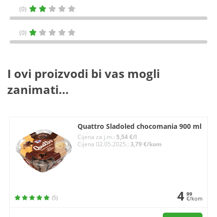
(0)
(0)
I ovi proizvodi bi vas mogli
zanimati...
Quattro Sladoled chocomania 900 ml
Cijena za j.m.:
5,54 €/l
Cijena 02.05.2025.:
3,79 €/kom
4
99
(5)
€/kom