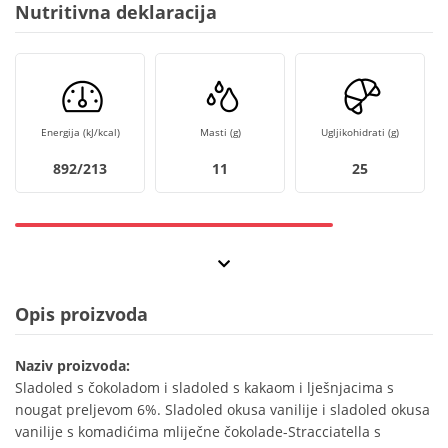
Nutritivna deklaracija
Energija (kJ/kcal)
Masti (g)
Ugljikohidrati (g)
892/213
11
25
Opis proizvoda
Naziv proizvoda:
Sladoled s čokoladom i sladoled s kakaom i lješnjacima s
nougat preljevom 6%. Sladoled okusa vanilije i sladoled okusa
vanilije s komadićima mliječne čokolade-Stracciatella s