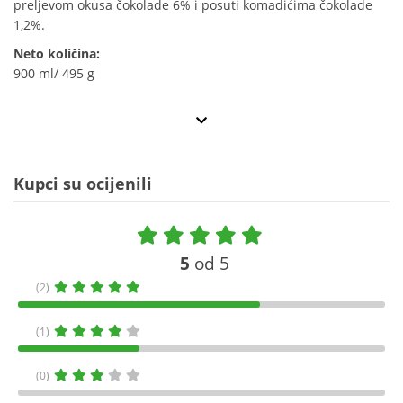
preljevom okusa čokolade 6% i posuti komadićima čokolade
1,2%.
Neto količina:
900 ml/ 495 g
Kupci su ocijenili
5
od 5
(2)
(1)
(0)