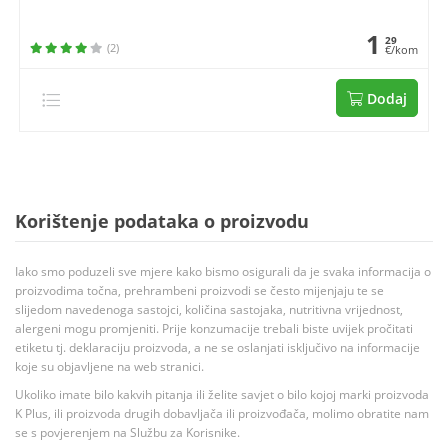
1
29
(2)
€/kom
Dodaj
Korištenje podataka o proizvodu
Iako smo poduzeli sve mjere kako bismo osigurali da je svaka informacija o
proizvodima točna, prehrambeni proizvodi se često mijenjaju te se
slijedom navedenoga sastojci, količina sastojaka, nutritivna vrijednost,
alergeni mogu promjeniti. Prije konzumacije trebali biste uvijek pročitati
etiketu tj. deklaraciju proizvoda, a ne se oslanjati isključivo na informacije
koje su objavljene na web stranici.
Ukoliko imate bilo kakvih pitanja ili želite savjet o bilo kojoj marki proizvoda
K Plus, ili proizvoda drugih dobavljača ili proizvođača, molimo obratite nam
se s povjerenjem na Službu za Korisnike.