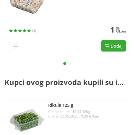
1
59
(3)
€/kom
Dodaj
Kupci ovog proizvoda kupili su i...
Rikula 125 g
Cijena za j.m.:
10,32 €/kg
Cijena 02.05.2025.:
1,29 €/kom