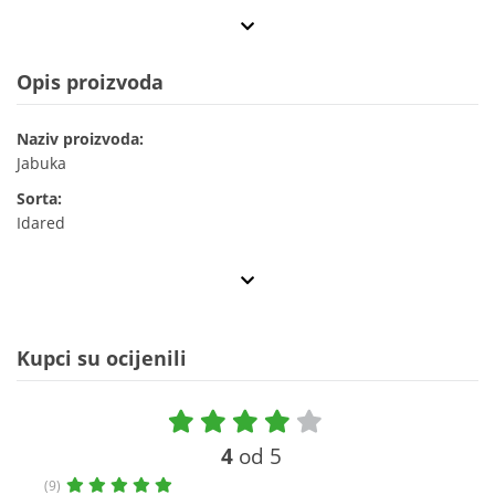
Opis proizvoda
Naziv proizvoda:
Jabuka
Sorta:
Idared
Kupci su ocijenili
4
od 5
(9)