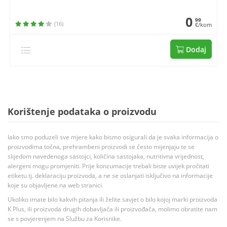
0
99
(16)
€/kom
Dodaj
Korištenje podataka o proizvodu
Iako smo poduzeli sve mjere kako bismo osigurali da je svaka informacija o
proizvodima točna, prehrambeni proizvodi se često mijenjaju te se
slijedom navedenoga sastojci, količina sastojaka, nutritivna vrijednost,
alergeni mogu promjeniti. Prije konzumacije trebali biste uvijek pročitati
etiketu tj. deklaraciju proizvoda, a ne se oslanjati isključivo na informacije
koje su objavljene na web stranici.
Ukoliko imate bilo kakvih pitanja ili želite savjet o bilo kojoj marki proizvoda
K Plus, ili proizvoda drugih dobavljača ili proizvođača, molimo obratite nam
se s povjerenjem na Službu za Korisnike.