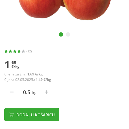
(12)
1
69
€/kg
Cijena za j.m.:
1,69 €/kg
Cijena 02.05.2025.:
1,49 €/kg
kg
DODAJ U KOŠARICU