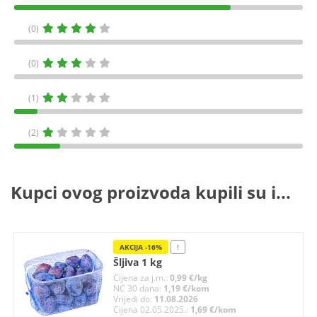
(0)
(0)
(1)
(2)
Kupci ovog proizvoda kupili su i...
AKCIJA -16%
!
Šljiva 1 kg
Cijena za j.m.:
0,99 €/kg
NC 30 dana:
1,19 €/kom
Vrijedi do:
11.08.2026
Cijena 02.05.2025.:
1,69 €/kom