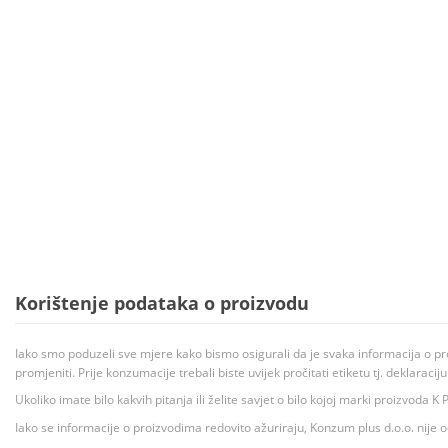
Korištenje podataka o proizvodu
Iako smo poduzeli sve mjere kako bismo osigurali da je svaka informacija o pr
promjeniti. Prije konzumacije trebali biste uvijek pročitati etiketu tj. deklaraci
Ukoliko imate bilo kakvih pitanja ili želite savjet o bilo kojoj marki proizvoda
Iako se informacije o proizvodima redovito ažuriraju, Konzum plus d.o.o. nije