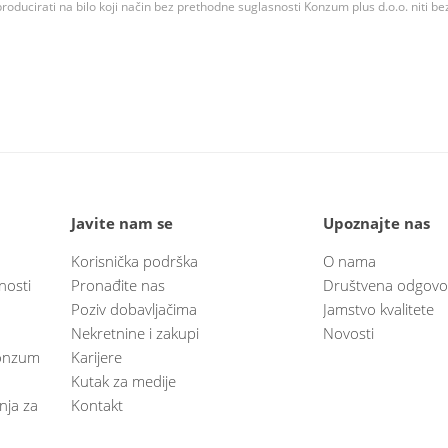
roducirati na bilo koji način bez prethodne suglasnosti Konzum plus d.o.o. niti be
Javite nam se
Upoznajte nas
Korisnička podrška
O nama
nosti
Pronađite nas
Društvena odgovo
Poziv dobavljačima
Jamstvo kvalitete
Nekretnine i zakupi
Novosti
 Konzum
Karijere
Kutak za medije
anja za
Kontakt