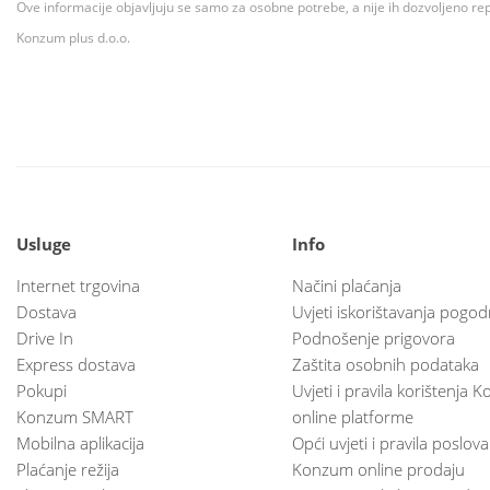
Ove informacije objavljuju se samo za osobne potrebe, a nije ih dozvoljeno rep
Konzum plus d.o.o.
Usluge
Info
Internet trgovina
Načini plaćanja
Dostava
Uvjeti iskorištavanja pogod
Drive In
Podnošenje prigovora
Express dostava
Zaštita osobnih podataka
Pokupi
Uvjeti i pravila korištenja
Konzum SMART
online platforme
Mobilna aplikacija
Opći uvjeti i pravila poslov
Plaćanje režija
Konzum online prodaju