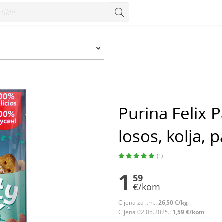
os, kolja, pastrva 60 g - Konzum
Purina Felix 
losos, kolja, 
(1)
1
59
€/kom
Cijena za j.m.:
26,50 €/kg
Cijena 02.05.2025.:
1,59 €/kom