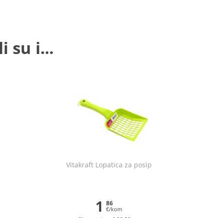
 su i...
Vitakraft Lopatica za posip
1
86
€/kom