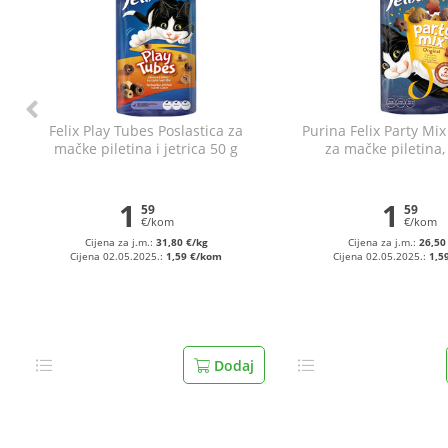
Felix Play Tubes Poslastica za
Purina Felix Party Mix
mačke piletina i jetrica 50 g
za mačke piletina, 
puretina 60 
1
1
59
59
€/kom
€/kom
Cijena za j.m.:
31,80 €/kg
Cijena za j.m.:
26,50
Cijena 02.05.2025.:
1,59 €/kom
Cijena 02.05.2025.:
1,5
Dodaj