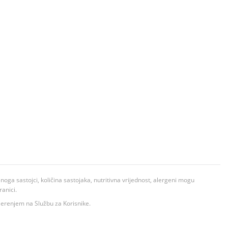
ga sastojci, količina sastojaka, nutritivna vrijednost, alergeni mogu
ranici.
ovjerenjem na Službu za Korisnike.