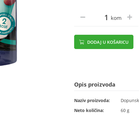
kom
DODAJ U KOŠARICU
Opis proizvoda
Naziv proizvoda:
Dopunska
Neto količina:
60 g