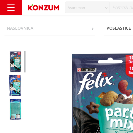
Asortiman
Purina Felix Party Mix Poslastica za mačke los
NASLOVNICA
POSLASTICE