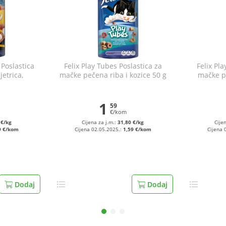
 Poslastica
Felix Play Tubes Poslastica za
Felix Pla
jetrica,
mačke pečena riba i kozice 50 g
mačke p
g
1
59
€/kom
 €/kg
Cijena za j.m.:
31,80 €/kg
Cije
9 €/kom
Cijena 02.05.2025.:
1,59 €/kom
Cijena 
Dodaj
Dodaj