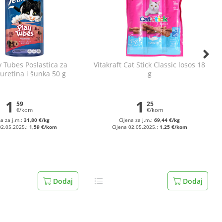
y Tubes Poslastica za
Vitakraft Cat Stick Classic losos 18
uretina i šunka 50 g
g
1
1
59
25
€/kom
€/kom
na za j.m.:
31,80 €/kg
Cijena za j.m.:
69,44 €/kg
02.05.2025.:
1,59 €/kom
Cijena 02.05.2025.:
1,25 €/kom
Dodaj
Dodaj