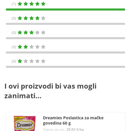
(1)
(0)
(0)
(0)
(0)
I ovi proizvodi bi vas mogli
zanimati...
Dreamies Poslastica za mačke
govedina 60 g
Cijena za j.m.:
29,83 €/kg