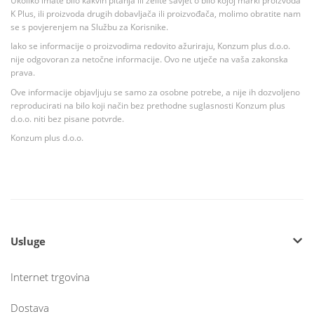
Ukoliko imate bilo kakvih pitanja ili želite savjet o bilo kojoj marki proizvoda
K Plus, ili proizvoda drugih dobavljača ili proizvođača, molimo obratite nam
se s povjerenjem na Službu za Korisnike.
Iako se informacije o proizvodima redovito ažuriraju, Konzum plus d.o.o.
nije odgovoran za netočne informacije. Ovo ne utječe na vaša zakonska
prava.
Ove informacije objavljuju se samo za osobne potrebe, a nije ih dozvoljeno
reproducirati na bilo koji način bez prethodne suglasnosti Konzum plus
d.o.o. niti bez pisane potvrde.
Konzum plus d.o.o.
Usluge
Internet trgovina
Dostava