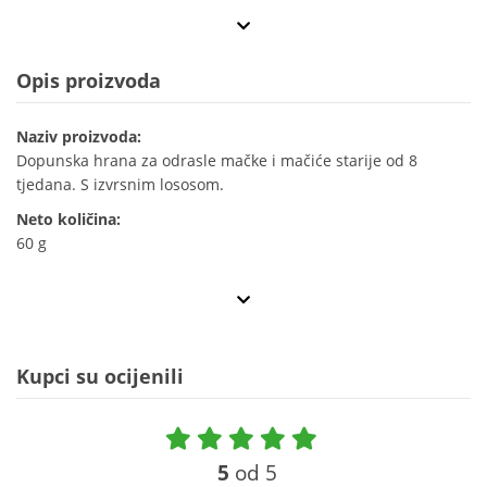
Opis proizvoda
Naziv proizvoda:
Dopunska hrana za odrasle mačke i mačiće starije od 8
tjedana. S izvrsnim lososom.
Neto količina:
60 g
Kupci su ocijenili
5
od 5