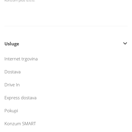
Konzum plus d.o.o.
Usluge
Internet trgovina
Dostava
Drive In
Express dostava
Pokupi
Konzum SMART