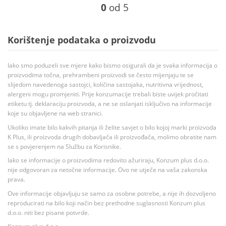
0
od 5
Korištenje podataka o proizvodu
Iako smo poduzeli sve mjere kako bismo osigurali da je svaka informacija o
proizvodima točna, prehrambeni proizvodi se često mijenjaju te se
slijedom navedenoga sastojci, količina sastojaka, nutritivna vrijednost,
alergeni mogu promjeniti. Prije konzumacije trebali biste uvijek pročitati
etiketu tj. deklaraciju proizvoda, a ne se oslanjati isključivo na informacije
koje su objavljene na web stranici.
Ukoliko imate bilo kakvih pitanja ili želite savjet o bilo kojoj marki proizvoda
K Plus, ili proizvoda drugih dobavljača ili proizvođača, molimo obratite nam
se s povjerenjem na Službu za Korisnike.
Iako se informacije o proizvodima redovito ažuriraju, Konzum plus d.o.o.
nije odgovoran za netočne informacije. Ovo ne utječe na vaša zakonska
prava.
Ove informacije objavljuju se samo za osobne potrebe, a nije ih dozvoljeno
reproducirati na bilo koji način bez prethodne suglasnosti Konzum plus
d.o.o. niti bez pisane potvrde.