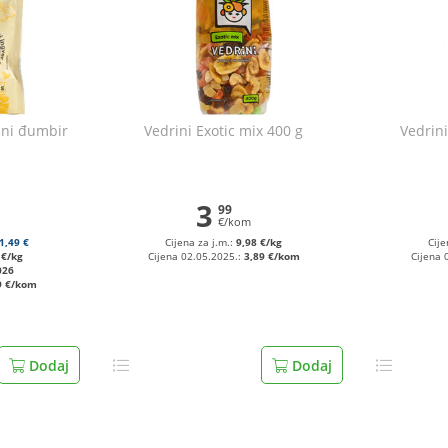
ni đumbir
Vedrini Exotic mix 400 g
Vedrin
3
99
€/kom
1,49 €
Cijena za j.m.:
9,98 €/kg
Cije
 €/kg
Cijena 02.05.2025.:
3,89 €/kom
Cijena 
026
9 €/kom
Dodaj
Dodaj