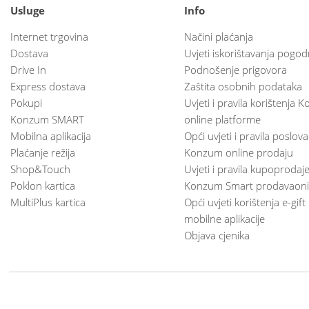
Usluge
Info
Internet trgovina
Načini plaćanja
Dostava
Uvjeti iskorištavanja pogod
Drive In
Podnošenje prigovora
Express dostava
Zaštita osobnih podataka
Pokupi
Uvjeti i pravila korištenja
Konzum SMART
online platforme
Mobilna aplikacija
Opći uvjeti i pravila poslov
Plaćanje režija
Konzum online prodaju
Shop&Touch
Uvjeti i pravila kupoprodaj
Poklon kartica
Konzum Smart prodavaoni
MultiPlus kartica
Opći uvjeti korištenja e-gift
mobilne aplikacije
Objava cjenika