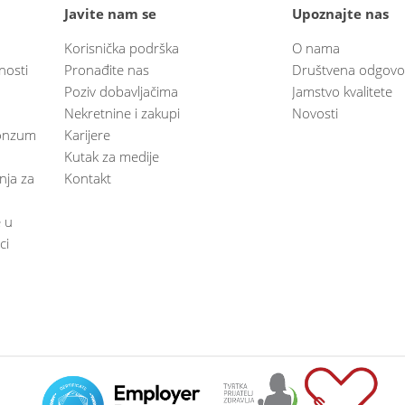
Javite nam se
Upoznajte nas
Korisnička podrška
O nama
nosti
Pronađite nas
Društvena odgovo
Poziv dobavljačima
Jamstvo kvalitete
Nekretnine i zakupi
Novosti
 Konzum
Karijere
Kutak za medije
anja za
Kontakt
e u
ci