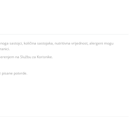
ga sastojci, količina sastojaka, nutritivna vrijednost, alergeni mogu
ranici.
ovjerenjem na Službu za Korisnike.
z pisane potvrde.