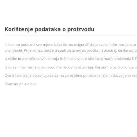
Korištenje podataka o proizvodu
Iako smo poduzeli sve mjere kako bismo osigurali da je svaka informacija o pr
promjeniti. Prije konzumacije trebali biste uvijek pročitati etiketu tj. deklaraci
Ukoliko imate bilo kakvih pitanja ili želite savjet o bilo kojoj marki proizvoda
Iako se informacije o proizvodima redovito ažuriraju, Konzum plus d.o.o. nije
Ove informacije objavljuju se samo za osobne potrebe, a nije ih dozvoljeno rep
Konzum plus d.o.o.