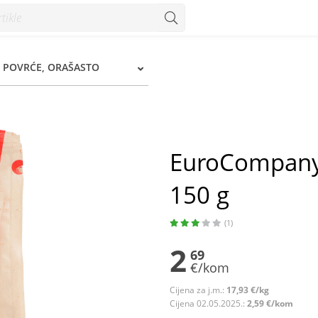
 g - Konzum
I POVRĆE, ORAŠASTO
EuroCompany 
150 g
(1)
2
69
€/kom
Cijena za j.m.:
17,93 €/kg
Cijena 02.05.2025.:
2,59 €/kom