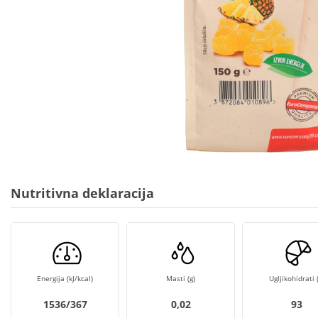
Nutritivna deklaracija
Energija (kJ/kcal)
Masti (g)
Ugljikohidrati (
1536/367
0,02
93