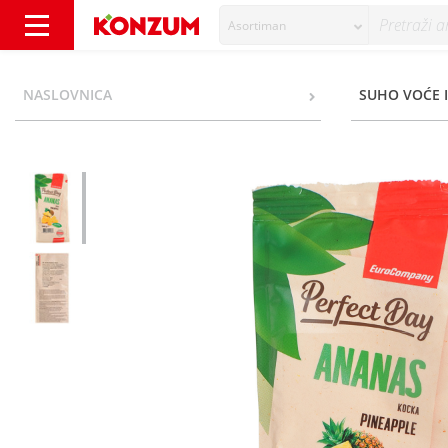
Asortiman
EuroCompany Perfect Day Ananas kocka 150
NASLOVNICA
SUHO VOĆE 