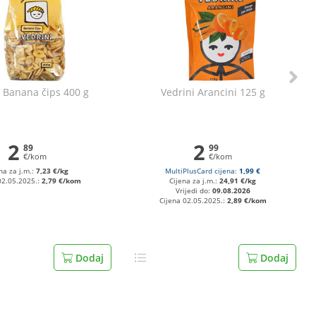
i Banana čips 400 g
Vedrini Arancini 125 g
2
2
89
99
€/kom
€/kom
na za j.m.:
7,23 €/kg
MultiPlusCard cijena:
1,99 €
02.05.2025.:
2,79 €/kom
Cijena za j.m.:
24,91 €/kg
Vrijedi do:
09.08.2026
Cijena 02.05.2025.:
2,89 €/kom
Dodaj
Dodaj