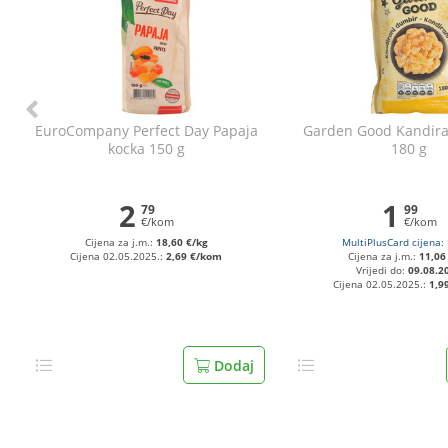
EuroCompany Perfect Day Papaja
Garden Good Kandira
kocka 150 g
180 g
2
1
79
99
€/kom
€/kom
Cijena za j.m.:
18,60 €/kg
MultiPlusCard cijena:
Cijena 02.05.2025.:
2,69 €/kom
Cijena za j.m.:
11,06
Vrijedi do:
09.08.2
Cijena 02.05.2025.:
1,9
Dodaj