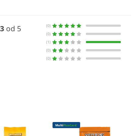
(0)
3
od 5
(0)
(1)
(0)
(0)
Multi
PlusCard