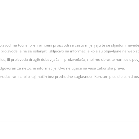
oizvodima točna, prehrambeni proizvodi se često mijenjaju te se slijedom navedeno
ju proizvoda, a ne se oslanjati isključivo na informacije koje su objavljene na web st
 K Plus, ili proizvoda drugih dobavljača ili proizvođača, molimo obratite nam se s p
 odgovoran za netočne informacije. Ovo ne utječe na vaša zakonska prava.
roducirati na bilo koji način bez prethodne suglasnosti Konzum plus d.o.o. niti be