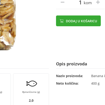
kom
DODAJ U KOŠARICU
Opis proizvoda
Naziv proizvoda:
Banana č
Neto količina:
400 g
g)
Bjelančevine (g)
2,0