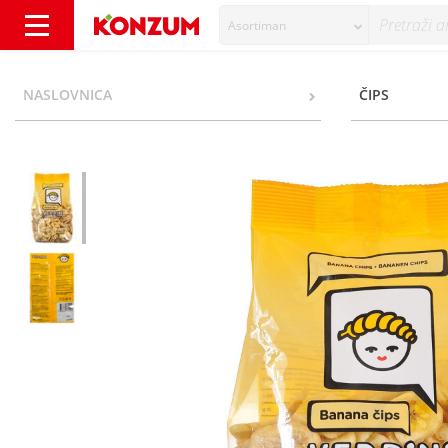
Asortiman
Vedrini Banana čips 400 g - Konzum
NASLOVNICA
ČIPS