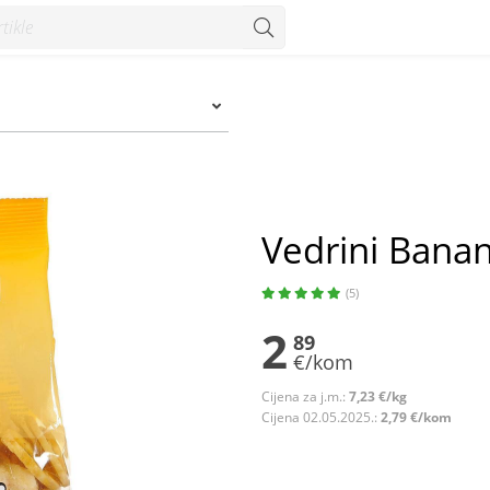
Vedrini Banan
(5)
2
89
€/kom
Cijena za j.m.:
7,23 €/kg
Cijena 02.05.2025.:
2,79 €/kom