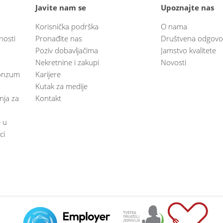
Javite nam se
Upoznajte nas
Korisnička podrška
O nama
nosti
Pronađite nas
Društvena odgovo
Poziv dobavljačima
Jamstvo kvalitete
Nekretnine i zakupi
Novosti
 Konzum
Karijere
Kutak za medije
anja za
Kontakt
e u
ci