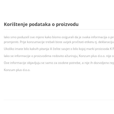
Korištenje podataka o proizvodu
Iako smo poduzeli sve mjere kako bismo osigurali da je svaka informacija o pr
promjeniti. Prije konzumacije trebali biste uvijek pročitati etiketu tj. deklaraci
Ukoliko imate bilo kakvih pitanja ili želite savjet o bilo kojoj marki proizvoda
Iako se informacije o proizvodima redovito ažuriraju, Konzum plus d.o.o. nije
Ove informacije objavljuju se samo za osobne potrebe, a nije ih dozvoljeno rep
Konzum plus d.o.o.