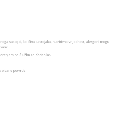
ga sastojci, količina sastojaka, nutritivna vrijednost, alergeni mogu
ranici.
ovjerenjem na Službu za Korisnike.
z pisane potvrde.