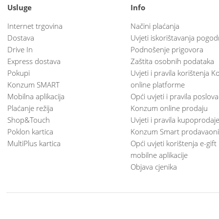
Usluge
Info
Internet trgovina
Načini plaćanja
Dostava
Uvjeti iskorištavanja pogod
Drive In
Podnošenje prigovora
Express dostava
Zaštita osobnih podataka
Pokupi
Uvjeti i pravila korištenja
Konzum SMART
online platforme
Mobilna aplikacija
Opći uvjeti i pravila poslov
Plaćanje režija
Konzum online prodaju
Shop&Touch
Uvjeti i pravila kupoprodaj
Poklon kartica
Konzum Smart prodavaoni
MultiPlus kartica
Opći uvjeti korištenja e-gift
mobilne aplikacije
Objava cjenika