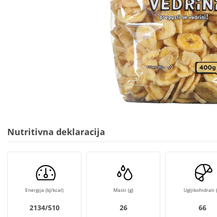
Nutritivna deklaracija
Energija (kJ/kcal)
Masti (g)
Ugljikohidrati (
2134/510
26
66