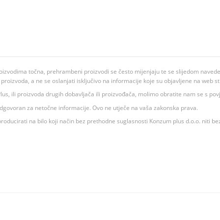
oizvodima točna, prehrambeni proizvodi se često mijenjaju te se slijedom navedeno
ju proizvoda, a ne se oslanjati isključivo na informacije koje su objavljene na web st
 K Plus, ili proizvoda drugih dobavljača ili proizvođača, molimo obratite nam se s p
 odgovoran za netočne informacije. Ovo ne utječe na vaša zakonska prava.
roducirati na bilo koji način bez prethodne suglasnosti Konzum plus d.o.o. niti be