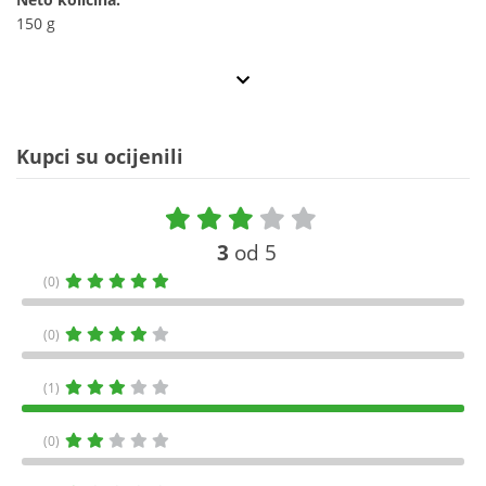
150 g
Kupci su ocijenili
3
od 5
(0)
(0)
(1)
(0)