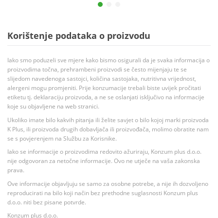
Korištenje podataka o proizvodu
Iako smo poduzeli sve mjere kako bismo osigurali da je svaka informacija o
proizvodima točna, prehrambeni proizvodi se često mijenjaju te se
slijedom navedenoga sastojci, količina sastojaka, nutritivna vrijednost,
alergeni mogu promjeniti. Prije konzumacije trebali biste uvijek pročitati
etiketu tj. deklaraciju proizvoda, a ne se oslanjati isključivo na informacije
koje su objavljene na web stranici.
Ukoliko imate bilo kakvih pitanja ili želite savjet o bilo kojoj marki proizvoda
K Plus, ili proizvoda drugih dobavljača ili proizvođača, molimo obratite nam
se s povjerenjem na Službu za Korisnike.
Iako se informacije o proizvodima redovito ažuriraju, Konzum plus d.o.o.
nije odgovoran za netočne informacije. Ovo ne utječe na vaša zakonska
prava.
Ove informacije objavljuju se samo za osobne potrebe, a nije ih dozvoljeno
reproducirati na bilo koji način bez prethodne suglasnosti Konzum plus
d.o.o. niti bez pisane potvrde.
Konzum plus d.o.o.