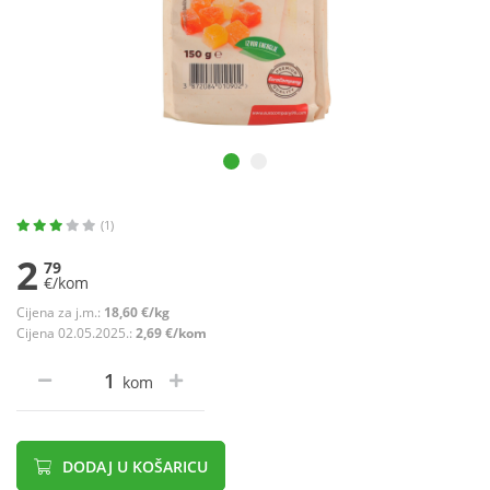
(1)
2
79
€/kom
Cijena za j.m.:
18,60 €/kg
Cijena 02.05.2025.:
2,69 €/kom
kom
DODAJ U KOŠARICU