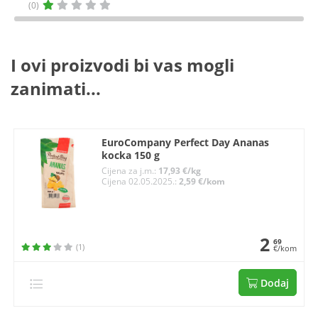
(0)
I ovi proizvodi bi vas mogli
zanimati...
EuroCompany Perfect Day Ananas
kocka 150 g
Cijena za j.m.:
17,93 €/kg
Cijena 02.05.2025.:
2,59 €/kom
2
69
(1)
€/kom
Dodaj