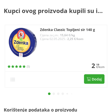
Kupci ovog proizvoda kupili su i...
Zdenka Classic Topljeni sir 140 g
Cijena za j.m.:
15,64 €/kg
Cijena 02.05.2025.:
2,25 €/kom
2
19
(5)
€/kom
Dodaj
Korištenje podataka o proizvodu