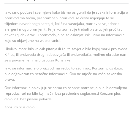
Iako smo poduzeli sve mjere kako bismo osigurali da je svaka informacija o
proizvodima točna, prehrambeni proizvodi se često mijenjaju te se
slijedom navedenoga sastojci, količina sastojaka, nutritivna vrijednost,
alergeni mogu promjeniti. Prije konzumacije trebali biste uvijek pročitati
etiketu tj. deklaraciju proizvoda, a ne se oslanjati isključivo na informacije
koje su objavljene na web stranici.
Ukoliko imate bilo kakvih pitanja ili želite savjet o bilo kojoj marki proizvoda
K Plus, ili proizvoda drugih dobavljača ili proizvođača, molimo obratite nam
se s povjerenjem na Službu za Korisnike.
Iako se informacije o proizvodima redovito ažuriraju, Konzum plus d.o.o.
nije odgovoran za netočne informacije. Ovo ne utječe na vaša zakonska
prava.
Ove informacije objavljuju se samo za osobne potrebe, a nije ih dozvoljeno
reproducirati na bilo koji način bez prethodne suglasnosti Konzum plus
d.o.o. niti bez pisane potvrde.
Konzum plus d.o.o.