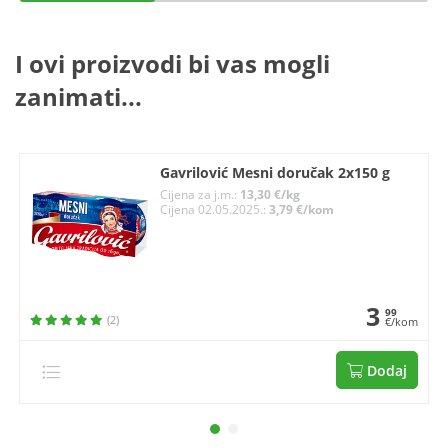
I ovi proizvodi bi vas mogli
zanimati...
Gavrilović Mesni doručak 2x150 g
Cijena za j.m.:
13,30 €/kg
Cijena 02.05.2025.:
3,79 €/kom
3
99
(2)
€/kom
Dodaj