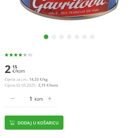
(6)
2
15
€/kom
Cijena za j.m.:
14,33 €/kg
Cijena 02.05.2025.:
2,15 €/kom
kom
DODAJ U KOŠARICU