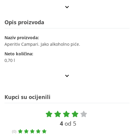
Opis proizvoda
Naziv proizvoda:
Aperitiv Campari. Jako alkoholno piće.
Neto količina:
0,70 l
Kupci su ocijenili
4
od 5
(0)