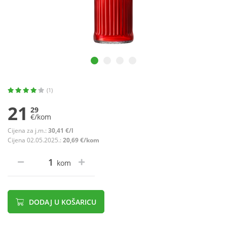
(1)
21
29
€/kom
Cijena za j.m.:
30,41 €/l
Cijena 02.05.2025.:
20,69 €/kom
kom
DODAJ U KOŠARICU