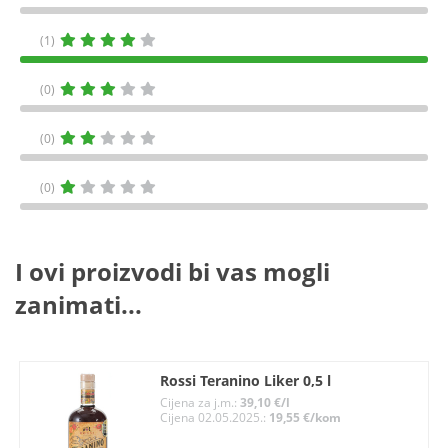
(1)
(0)
(0)
(0)
I ovi proizvodi bi vas mogli
zanimati...
Rossi Teranino Liker 0,5 l
Cijena za j.m.:
39,10 €/l
Cijena 02.05.2025.:
19,55 €/kom