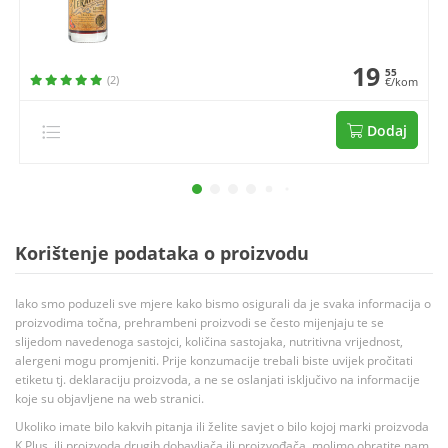
19
55
(2)
€/kom
Dodaj
Korištenje podataka o proizvodu
Iako smo poduzeli sve mjere kako bismo osigurali da je svaka informacija o
proizvodima točna, prehrambeni proizvodi se često mijenjaju te se
slijedom navedenoga sastojci, količina sastojaka, nutritivna vrijednost,
alergeni mogu promjeniti. Prije konzumacije trebali biste uvijek pročitati
etiketu tj. deklaraciju proizvoda, a ne se oslanjati isključivo na informacije
koje su objavljene na web stranici.
Ukoliko imate bilo kakvih pitanja ili želite savjet o bilo kojoj marki proizvoda
K Plus, ili proizvoda drugih dobavljača ili proizvođača, molimo obratite nam