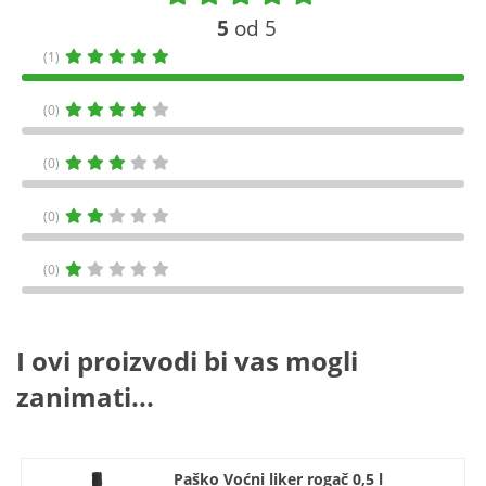
5
od 5
(1)
(0)
(0)
(0)
(0)
I ovi proizvodi bi vas mogli
zanimati...
Paško Voćni liker rogač 0,5 l