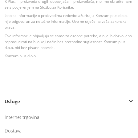
K Plus, ili proizvoda drugih dobavljača ili proizvođača, molimo obratite nam
se s povjerenjem na Službu za Korisnike.
Iako se informacije o proizvodima redovito ažuriraju, Konzum plus d.o.o.
nije odgovoran za netočne informacije. Ovo ne utječe na vaša zakonska
prava.
Ove informacije objavljuju se samo za osobne potrebe, a nije ih dozvoljeno
reproducirati na bilo koji način bez prethodne suglasnosti Konzum plus
d.o.o. niti bez pisane potvrde.
Konzum plus d.o.o.
Usluge
Internet trgovina
Dostava