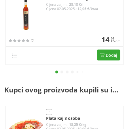
Cijena za j.m.:
28,18 €/l
Cijena 02.05.2025.:
12,05 €/kom
14
09
(0)
€/kom
Dodaj
Kupci ovog proizvoda kupili su i...
!
Plata Kaj 8 osoba
Cijena za j.m.:
18,25 €/kg
Cijena 02.05.2025.:
19,99 €/kom