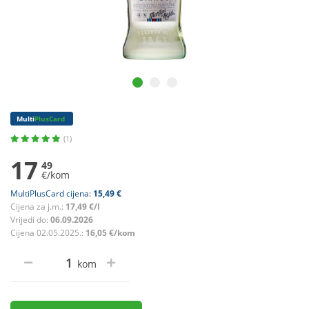
Multi
PlusCard
(1)
17
49
€/kom
MultiPlusCard cijena:
15,49 €
Cijena za j.m.:
17,49 €/l
Vrijedi do:
06.09.2026
Cijena 02.05.2025.:
16,05 €/kom
kom