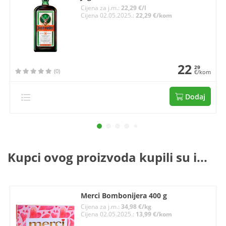
Cijena za j.m.:
22,29 €/l
Cijena 02.05.2025.:
22,29 €/kom
22
29
(0)
€/kom
Dodaj
Kupci ovog proizvoda kupili su i...
Merci Bombonijera 400 g
Cijena za j.m.:
34,98 €/kg
Cijena 02.05.2025.:
13,99 €/kom