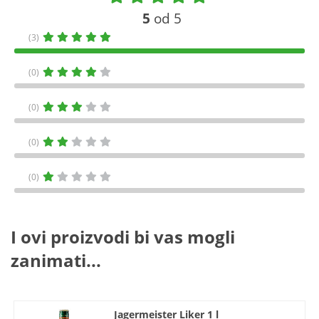
5
od 5
(3)
(0)
(0)
(0)
(0)
I ovi proizvodi bi vas mogli
zanimati...
Jagermeister Liker 1 l