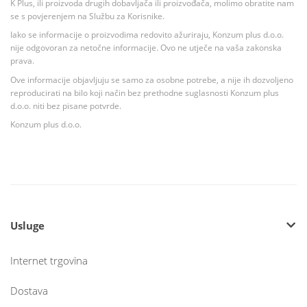
K Plus, ili proizvoda drugih dobavljača ili proizvođača, molimo obratite nam
se s povjerenjem na Službu za Korisnike.
Iako se informacije o proizvodima redovito ažuriraju, Konzum plus d.o.o.
nije odgovoran za netočne informacije. Ovo ne utječe na vaša zakonska
prava.
Ove informacije objavljuju se samo za osobne potrebe, a nije ih dozvoljeno
reproducirati na bilo koji način bez prethodne suglasnosti Konzum plus
d.o.o. niti bez pisane potvrde.
Konzum plus d.o.o.
Usluge
Internet trgovina
Dostava