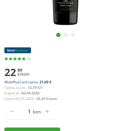
Multi
PlusCard
(3)
22
89
€/kom
MultiPlusCard cijena:
21,69 €
Cijena za j.m.:
32,70 €/l
Vrijedi do:
06.09.2026
Cijena 02.05.2025.:
24,29 €/kom
kom