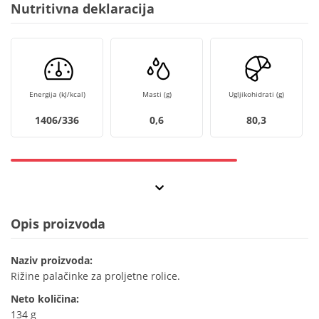
Nutritivna deklaracija
Energija (kJ/kcal)
Masti (g)
Ugljikohidrati (g)
1406/336
0,6
80,3
Opis proizvoda
Naziv proizvoda:
Rižine palačinke za proljetne rolice.
Neto količina:
134 g