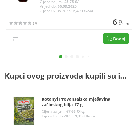
Cijena za j.m.:
25,75 €/l
Vrijedi do:
06.09.2026
Cijena 02.05.2025.:
6,49 €/kom
6
49
(0)
€/kom
Dodaj
Kupci ovog proizvoda kupili su i...
Kotanyi Provansalska mješavina
začinskog bilja 17 g
Cijena za j.m.:
67,65 €/kg
Cijena 02.05.2025.:
1,15 €/kom