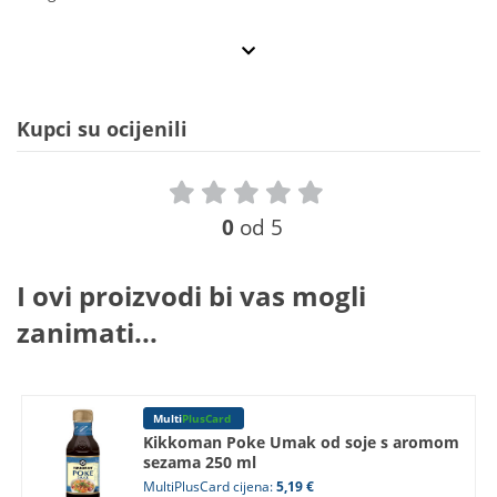
Kupci su ocijenili
0
od 5
I ovi proizvodi bi vas mogli
zanimati...
Multi
PlusCard
Kikkoman Poke Umak od soje s aromom
sezama 250 ml
MultiPlusCard cijena:
5,19 €