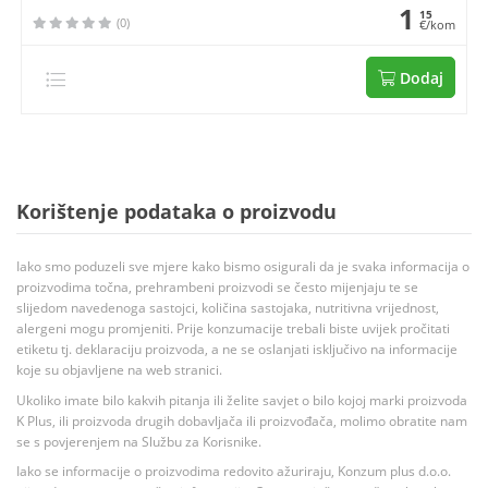
1
15
(0)
€/kom
Dodaj
Korištenje podataka o proizvodu
Iako smo poduzeli sve mjere kako bismo osigurali da je svaka informacija o
proizvodima točna, prehrambeni proizvodi se često mijenjaju te se
slijedom navedenoga sastojci, količina sastojaka, nutritivna vrijednost,
alergeni mogu promjeniti. Prije konzumacije trebali biste uvijek pročitati
etiketu tj. deklaraciju proizvoda, a ne se oslanjati isključivo na informacije
koje su objavljene na web stranici.
Ukoliko imate bilo kakvih pitanja ili želite savjet o bilo kojoj marki proizvoda
K Plus, ili proizvoda drugih dobavljača ili proizvođača, molimo obratite nam
se s povjerenjem na Službu za Korisnike.
Iako se informacije o proizvodima redovito ažuriraju, Konzum plus d.o.o.