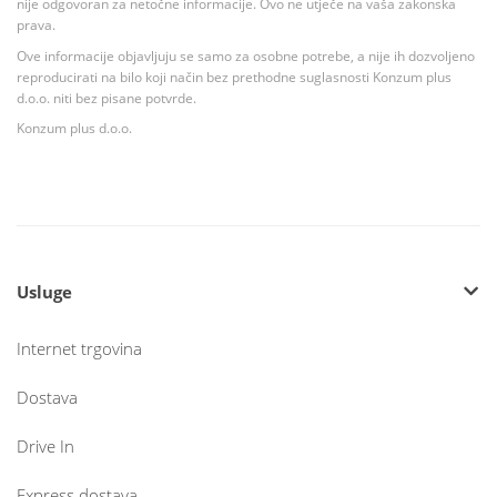
nije odgovoran za netočne informacije. Ovo ne utječe na vaša zakonska
prava.
Ove informacije objavljuju se samo za osobne potrebe, a nije ih dozvoljeno
reproducirati na bilo koji način bez prethodne suglasnosti Konzum plus
d.o.o. niti bez pisane potvrde.
Konzum plus d.o.o.
Usluge
Internet trgovina
Dostava
Drive In
Express dostava