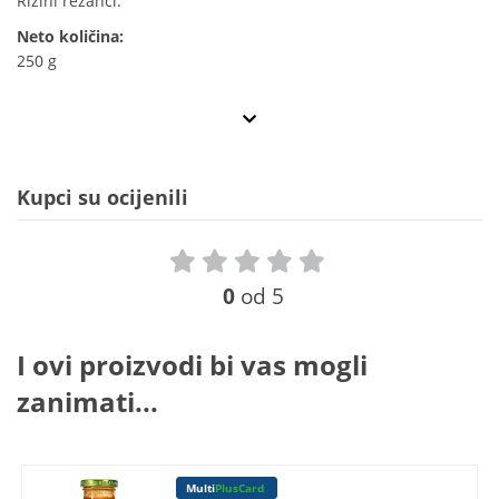
Rižini rezanci.
Neto količina:
250 g
Kupci su ocijenili
0
od 5
I ovi proizvodi bi vas mogli
zanimati...
Multi
PlusCard