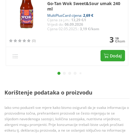
Go-Tan Wok Sweet&Sour umak 240
ml
MultiPlusCard cijena:
2,69 €
Cijena za j.m.:
13,29 €/l
Vrijedi do:
06.09.2026
Cijena 02.05.2025.:
3,19 €/kom
3
19
(0)
€/kom
Dodaj
Korištenje podataka o proizvodu
Iako smo poduzeli sve mjere kako bismo osigurali da je svaka informacija o
proizvodima točna, prehrambeni proizvodi se često mijenjaju te se
slijedom navedenoga sastojci, količina sastojaka, nutritivna vrijednost,
alergeni mogu promjeniti. Prije konzumacije trebali biste uvijek pročitati
etiketu tj. deklaraciju proizvoda, a ne se oslanjati isključivo na informacije