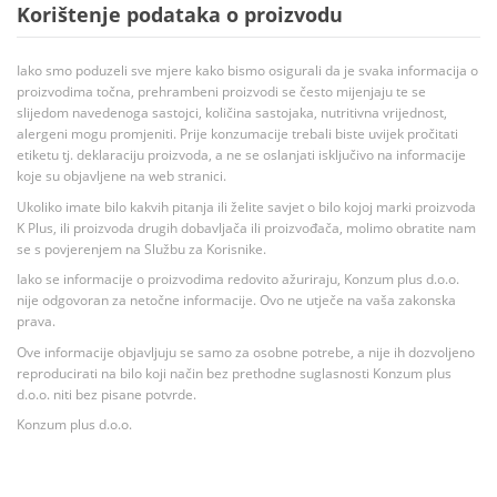
Korištenje podataka o proizvodu
Iako smo poduzeli sve mjere kako bismo osigurali da je svaka informacija o
proizvodima točna, prehrambeni proizvodi se često mijenjaju te se
slijedom navedenoga sastojci, količina sastojaka, nutritivna vrijednost,
alergeni mogu promjeniti. Prije konzumacije trebali biste uvijek pročitati
etiketu tj. deklaraciju proizvoda, a ne se oslanjati isključivo na informacije
koje su objavljene na web stranici.
Ukoliko imate bilo kakvih pitanja ili želite savjet o bilo kojoj marki proizvoda
K Plus, ili proizvoda drugih dobavljača ili proizvođača, molimo obratite nam
se s povjerenjem na Službu za Korisnike.
Iako se informacije o proizvodima redovito ažuriraju, Konzum plus d.o.o.
nije odgovoran za netočne informacije. Ovo ne utječe na vaša zakonska
prava.
Ove informacije objavljuju se samo za osobne potrebe, a nije ih dozvoljeno
reproducirati na bilo koji način bez prethodne suglasnosti Konzum plus
d.o.o. niti bez pisane potvrde.
Konzum plus d.o.o.