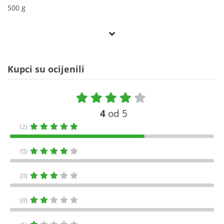
500 g
Kupci su ocijenili
4
od 5
(2)
(0)
(0)
(0)