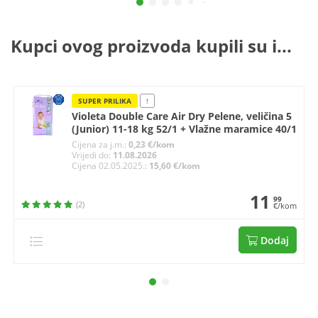
Kupci ovog proizvoda kupili su i...
SUPER PRILIKA
!
Violeta Double Care Air Dry Pelene, veličina 5
(Junior) 11-18 kg 52/1 + Vlažne maramice 40/1
Cijena za j.m.:
0,23 €/kom
Vrijedi do:
11.08.2026
Cijena 02.05.2025.:
15,60 €/kom
11
99
(2)
€/kom
Dodaj