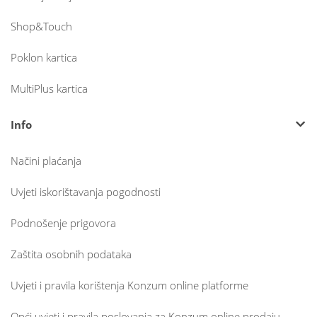
Shop&Touch
Poklon kartica
MultiPlus kartica
Info
Načini plaćanja
Uvjeti iskorištavanja pogodnosti
Podnošenje prigovora
Zaštita osobnih podataka
Uvjeti i pravila korištenja Konzum online platforme
Opći uvjeti i pravila poslovanja za Konzum online prodaju