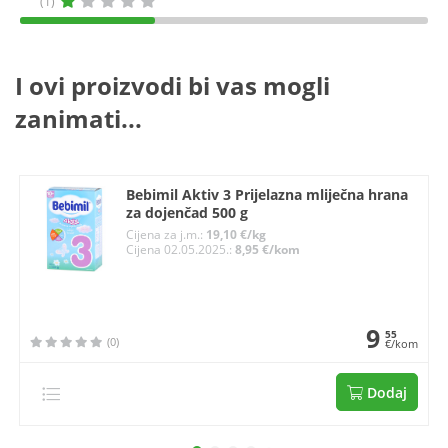
(1)
I ovi proizvodi bi vas mogli
zanimati...
Bebimil Aktiv 3 Prijelazna mliječna hrana
za dojenčad 500 g
Cijena za j.m.:
19,10 €/kg
Cijena 02.05.2025.:
8,95 €/kom
9
55
(0)
€/kom
Dodaj