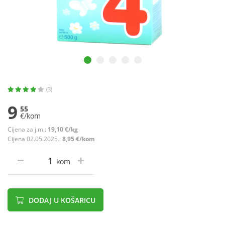
(3)
9
55
€/kom
Cijena za j.m.:
19,10 €/kg
Cijena 02.05.2025.:
8,95 €/kom
kom
DODAJ U KOŠARICU