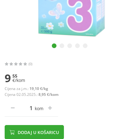
(0)
9
55
€/kom
Cijena za j.m.:
19,10 €/kg
Cijena 02.05.2025.:
8,95 €/kom
kom
DODAJ U KOŠARICU