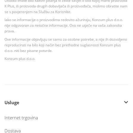
Ukoliko imate bilo kakvih pitanja ili želite savjet o bilo kojoj marki proizvoda
K Plus, ili proizvoda drugih dobavljača ili proizvođača, molimo obratite nam
se s povjerenjem na Službu za Korisnike.
Iako se informacije o proizvodima redovito ažuriraju, Konzum plus d.o.o.
nije odgovoran za netočne informacije. Ovo ne utječe na vaša zakonska
prava.
Ove informacije objavljuju se samo za osobne potrebe, a nije ih dozvoljeno
reproducirati na bilo koji način bez prethodne suglasnosti Konzum plus
d.o.o. niti bez pisane potvrde.
Konzum plus d.o.o.
Usluge
Internet trgovina
Dostava