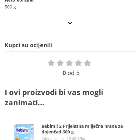
500 g
Kupci su ocijenili
0
od 5
I ovi proizvodi bi vas mogli
zanimati...
Bebimil 2 Prijelazna mliječna hrana za
dojenčad 600 g
Cijena za j.m.:
19,42 €/kg