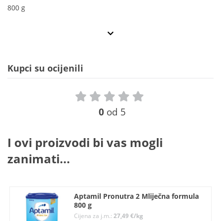
800 g
Kupci su ocijenili
0
od 5
I ovi proizvodi bi vas mogli
zanimati...
Aptamil Pronutra 2 Mliječna formula
800 g
Cijena za j.m.:
27,49 €/kg