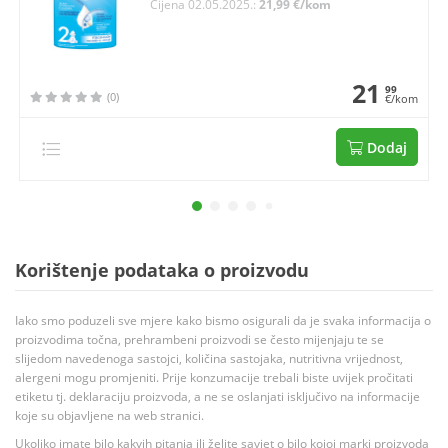
Cijena 02.05.2025.:
21,99 €/kom
21
99
(0)
€/kom
Dodaj
Korištenje podataka o proizvodu
Iako smo poduzeli sve mjere kako bismo osigurali da je svaka informacija o
proizvodima točna, prehrambeni proizvodi se često mijenjaju te se
slijedom navedenoga sastojci, količina sastojaka, nutritivna vrijednost,
alergeni mogu promjeniti. Prije konzumacije trebali biste uvijek pročitati
etiketu tj. deklaraciju proizvoda, a ne se oslanjati isključivo na informacije
koje su objavljene na web stranici.
Ukoliko imate bilo kakvih pitanja ili želite savjet o bilo kojoj marki proizvoda