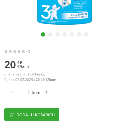
(0)
20
49
€/kom
Cijena za j.m.:
25,61 €/kg
Cijena 02.05.2025.:
20,49 €/kom
kom
DODAJ U KOŠARICU