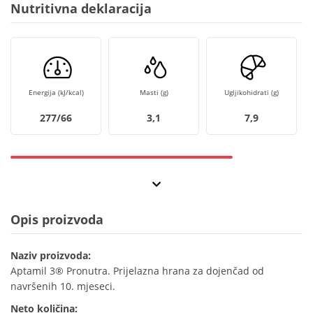
Nutritivna deklaracija
Energija (kJ/kcal)
Masti (g)
Ugljikohidrati (g)
277/66
3,1
7,9
Opis proizvoda
Naziv proizvoda:
Aptamil 3® Pronutra. Prijelazna hrana za dojenčad od
navršenih 10. mjeseci.
Neto količina: