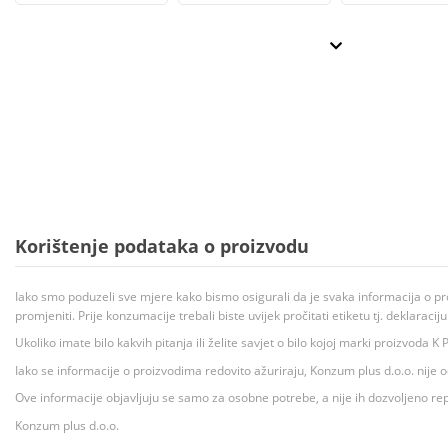
Korištenje podataka o proizvodu
Iako smo poduzeli sve mjere kako bismo osigurali da je svaka informacija o pr
promjeniti. Prije konzumacije trebali biste uvijek pročitati etiketu tj. deklaraci
Ukoliko imate bilo kakvih pitanja ili želite savjet o bilo kojoj marki proizvoda
Iako se informacije o proizvodima redovito ažuriraju, Konzum plus d.o.o. nije
Ove informacije objavljuju se samo za osobne potrebe, a nije ih dozvoljeno rep
Konzum plus d.o.o.