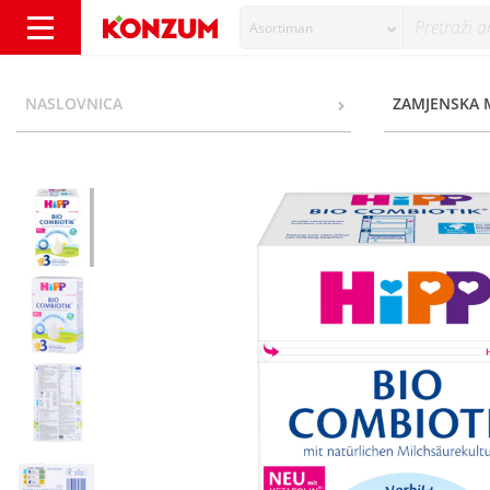
Asortiman
Hipp Bio Combiotik 3 Prijelazna mliječna hr
NASLOVNICA
ZAMJENSKA 