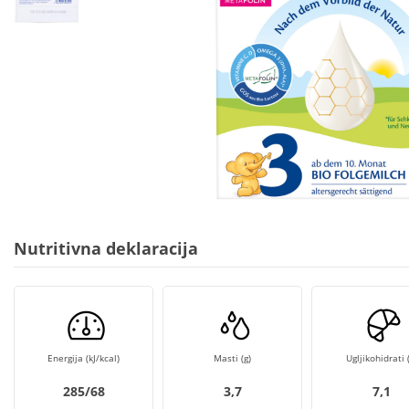
Nutritivna deklaracija
Energija (kJ/kcal)
Masti (g)
Ugljikohidrati (
285/68
3,7
7,1