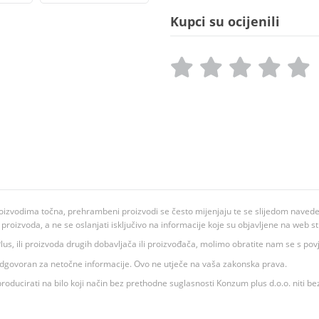
Kupci su ocijenili
oizvodima točna, prehrambeni proizvodi se često mijenjaju te se slijedom navedeno
ju proizvoda, a ne se oslanjati isključivo na informacije koje su objavljene na web st
 K Plus, ili proizvoda drugih dobavljača ili proizvođača, molimo obratite nam se s p
 odgovoran za netočne informacije. Ovo ne utječe na vaša zakonska prava.
roducirati na bilo koji način bez prethodne suglasnosti Konzum plus d.o.o. niti be