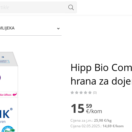
ana za dojenčad 600 g - Konzum
MLIJEKA
Hipp Bio Comb
hrana za doj
(0)
15
59
€/kom
Cijena za j.m.:
25,98 €/kg
Cijena 02.05.2025.:
14,69 €/kom