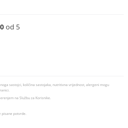
0
od 5
ga sastojci, količina sastojaka, nutritivna vrijednost, alergeni mogu
ranici.
ovjerenjem na Službu za Korisnike.
z pisane potvrde.