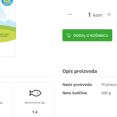
kom
DODAJ U KOŠARICU
Opis proizvoda
Naziv proizvoda:
Prijelaz
Neto količina:
600 g
g)
Bjelančevine (g)
1,4