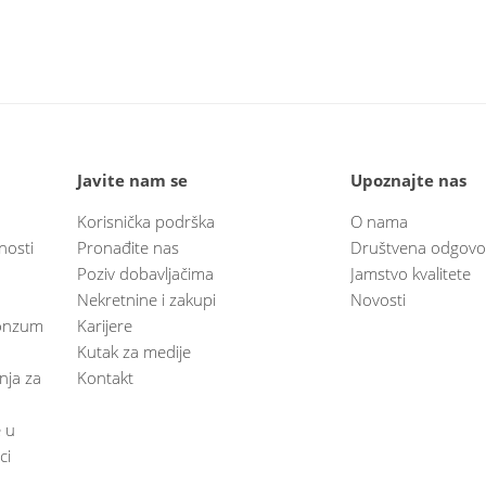
Javite nam se
Upoznajte nas
Korisnička podrška
O nama
nosti
Pronađite nas
Društvena odgovo
Poziv dobavljačima
Jamstvo kvalitete
Nekretnine i zakupi
Novosti
 Konzum
Karijere
Kutak za medije
anja za
Kontakt
e u
ci