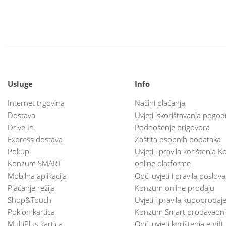
Usluge
Info
Internet trgovina
Načini plaćanja
Dostava
Uvjeti iskorištavanja pogod
Drive In
Podnošenje prigovora
Express dostava
Zaštita osobnih podataka
Pokupi
Uvjeti i pravila korištenja
Konzum SMART
online platforme
Mobilna aplikacija
Opći uvjeti i pravila poslov
Plaćanje režija
Konzum online prodaju
Shop&Touch
Uvjeti i pravila kupoprodaj
Poklon kartica
Konzum Smart prodavaoni
MultiPlus kartica
Opći uvjeti korištenja e-gift