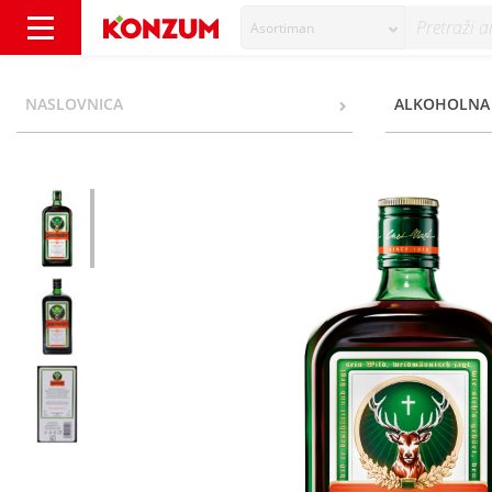
Asortiman
Jagermeister Liker 1 l - Konzum
NASLOVNICA
ALKOHOLNA 