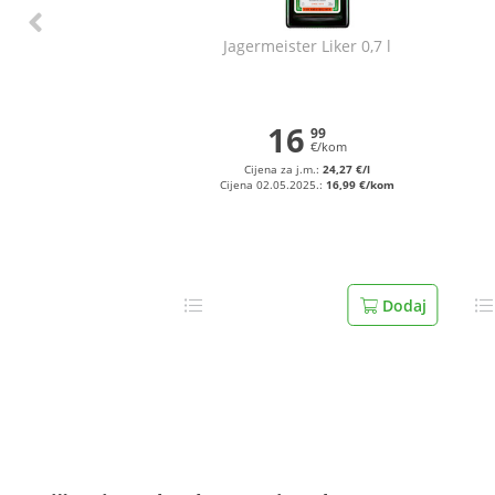
Jagermeister Liker 0,7 l
16
99
€/kom
Cijena za j.m.:
24,27 €/l
Cijena 02.05.2025.:
16,99 €/kom
Dodaj