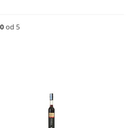
0
od 5