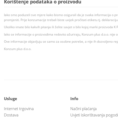
Korištenje podataka o proizvodu
Iako smo poduzeli sve mjere kako bismo osigurali da je svaka informacija o pr
promjeniti. Prije konzumacije trebali biste uvijek pročitati etiketu tj. deklaraci
Ukoliko imate bilo kakvih pitanja ili želite savjet o bilo kojoj marki proizvoda
Iako se informacije o proizvodima redovito ažuriraju, Konzum plus d.o.o. nije
Ove informacije objavljuju se samo za osobne potrebe, a nije ih dozvoljeno rep
Konzum plus d.o.o.
Usluge
Info
Internet trgovina
Načini plaćanja
Dostava
Uvjeti iskorištavanja pogod