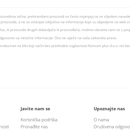
oizvodima točna, prehrambeni proizvodi se često mijenjaju te se slijedom navedeno
ju proizvoda, a ne se oslanjati isključivo na informacije koje su objavljene na web st
 K Plus, ili proizvoda drugih dobavljača ili proizvođača, molimo obratite nam se s p
 odgovoran za netočne informacije. Ovo ne utječe na vaša zakonska prava.
roducirati na bilo koji način bez prethodne suglasnosti Konzum plus d.o.o. niti be
Javite nam se
Upoznajte nas
Korisnička podrška
O nama
nosti
Pronađite nas
Društvena odgovo