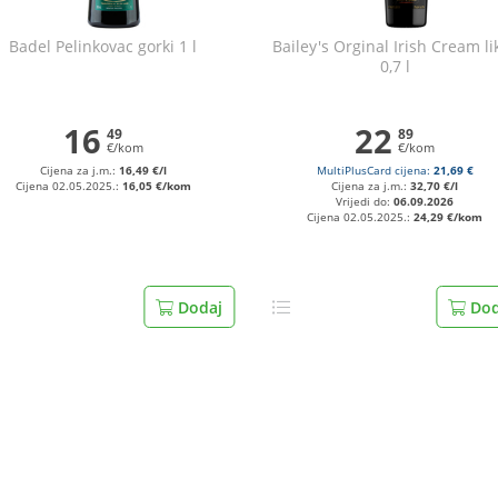
Badel Pelinkovac gorki 1 l
Bailey's Orginal Irish Cream li
0,7 l
16
22
49
89
€/kom
€/kom
Cijena za j.m.:
16,49 €/l
MultiPlusCard cijena:
21,69 €
Cijena 02.05.2025.:
16,05 €/kom
Cijena za j.m.:
32,70 €/l
Vrijedi do:
06.09.2026
Cijena 02.05.2025.:
24,29 €/kom
Dodaj
Dod