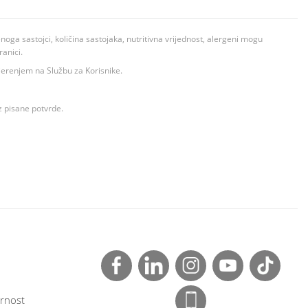
ga sastojci, količina sastojaka, nutritivna vrijednost, alergeni mogu
ranici.
ovjerenjem na Službu za Korisnike.
z pisane potvrde.
rnost