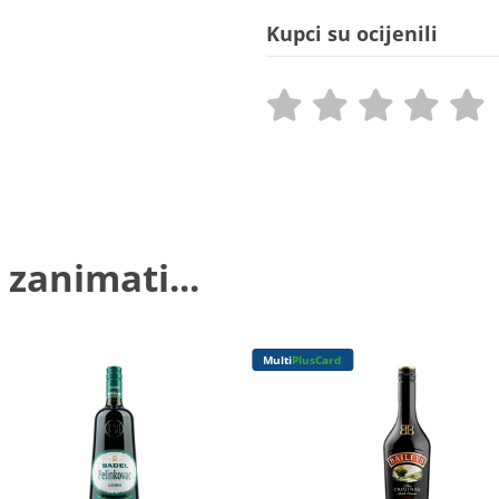
Kupci su ocijenili
 zanimati...
Multi
PlusCard