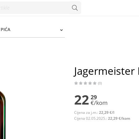
PIĆA
Jagermeister L
(0)
22
29
€/kom
Cijena za j.m.:
22,29 €/l
Cijena 02.05.2025.:
22,29 €/kom