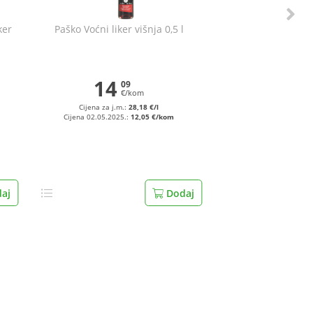
ker
Paško Voćni liker višnja 0,5 l
14
09
€/kom
Cijena za j.m.:
28,18 €/l
Cijena 02.05.2025.:
12,05 €/kom
aj
Dodaj