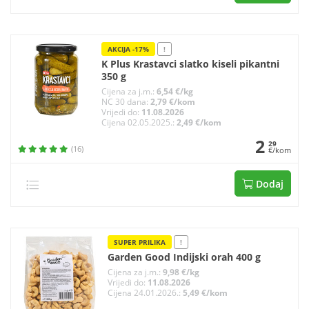
AKCIJA -17%
!
K Plus Krastavci slatko kiseli pikantni
350 g
Cijena za j.m.:
6,54 €/kg
NC 30 dana:
2,79 €/kom
Vrijedi do:
11.08.2026
Cijena 02.05.2025.:
2,49 €/kom
2
29
(16)
€/kom
Dodaj
SUPER PRILIKA
!
Garden Good Indijski orah 400 g
Cijena za j.m.:
9,98 €/kg
Vrijedi do:
11.08.2026
Cijena 24.01.2026.:
5,49 €/kom