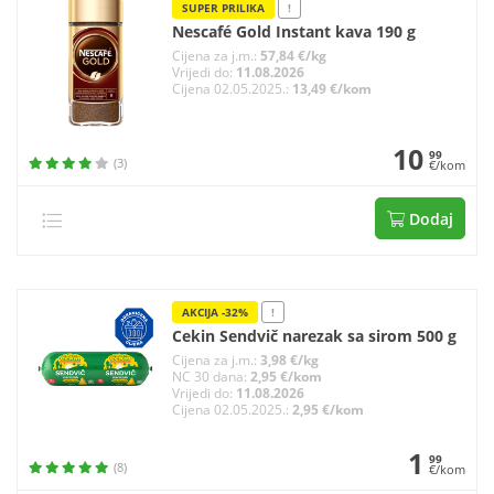
SUPER PRILIKA
!
Nescafé Gold Instant kava 190 g
Cijena za j.m.:
57,84 €/kg
Vrijedi do:
11.08.2026
Cijena 02.05.2025.:
13,49 €/kom
10
99
(3)
€/kom
Dodaj
AKCIJA -32%
!
Cekin Sendvič narezak sa sirom 500 g
Cijena za j.m.:
3,98 €/kg
NC 30 dana:
2,95 €/kom
Vrijedi do:
11.08.2026
Cijena 02.05.2025.:
2,95 €/kom
1
99
(8)
€/kom