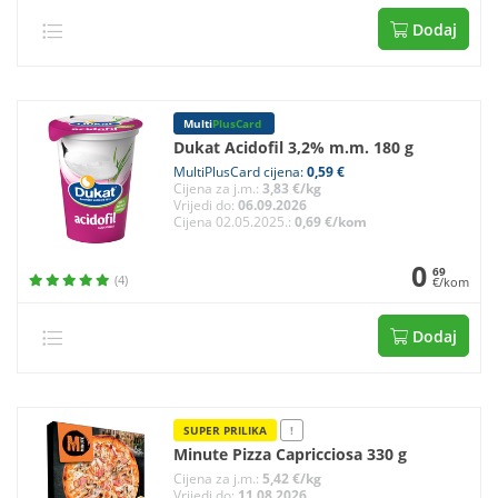
Dodaj
Multi
PlusCard
Dukat Acidofil 3,2% m.m. 180 g
MultiPlusCard cijena:
0,59 €
Cijena za j.m.:
3,83 €/kg
Vrijedi do:
06.09.2026
Cijena 02.05.2025.:
0,69 €/kom
0
69
(4)
€/kom
Dodaj
SUPER PRILIKA
!
Minute Pizza Capricciosa 330 g
Cijena za j.m.:
5,42 €/kg
Vrijedi do:
11.08.2026