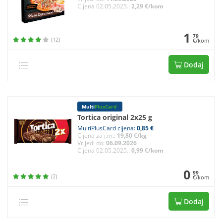
Cijena 02.05.2025.:
2,29 €/kom
1
79
(12)
€/kom
Dodaj
Multi
PlusCard
Tortica original 2x25 g
MultiPlusCard cijena:
0,85 €
Cijena za j.m.:
19,80 €/kg
Vrijedi do:
06.09.2026
Cijena 02.05.2025.:
0,99 €/kom
0
99
(2)
€/kom
Dodaj