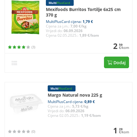
Multi
PlusCard
Mexifoods Burritos Tortilje 6x25 cm
370 g
MultiPlusCard cijena:
1,79 €
Cijena za j.m.:
7,00 €/kg
Vrijedi do:
06.09.2026
Cijena 02.05.2025.:
1,89 €/kom
2
59
(3)
€/kom
Dodaj
Multi
PlusCard
Margo Natural nova 225 g
MultiPlusCard cijena:
0,89 €
Cijena za j.m.:
5,73 €/kg
Vrijedi do:
06.09.2026
Cijena 02.05.2025.:
1,19 €/kom
1
29
(0)
€/kom