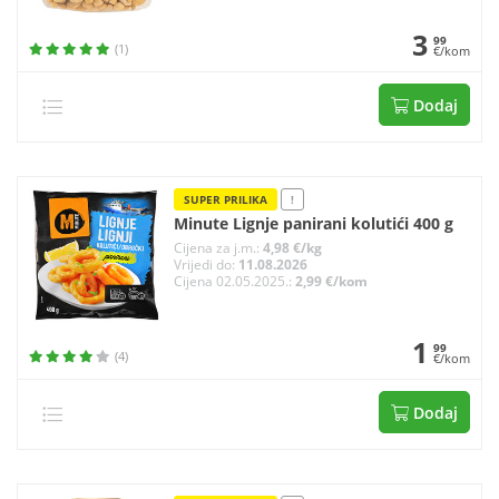
3
99
(1)
€/kom
Dodaj
SUPER PRILIKA
!
Minute Lignje panirani kolutići 400 g
Cijena za j.m.:
4,98 €/kg
Vrijedi do:
11.08.2026
Cijena 02.05.2025.:
2,99 €/kom
1
99
(4)
€/kom
Dodaj