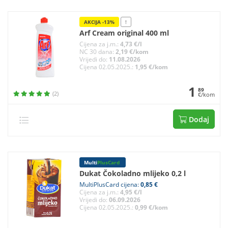
AKCIJA -13%
!
Arf Cream original 400 ml
Cijena za j.m.:
4,73 €/l
NC 30 dana:
2,19 €/kom
Vrijedi do:
11.08.2026
Cijena 02.05.2025.:
1,95 €/kom
1
89
(2)
€/kom
Dodaj
Multi
PlusCard
Dukat Čokoladno mlijeko 0,2 l
MultiPlusCard cijena:
0,85 €
Cijena za j.m.:
4,95 €/l
Vrijedi do:
06.09.2026
Cijena 02.05.2025.:
0,99 €/kom