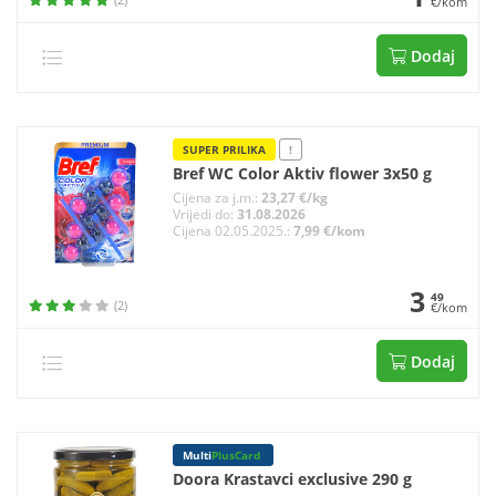
€/kom
Dodaj
SUPER PRILIKA
!
Bref WC Color Aktiv flower 3x50 g
Cijena za j.m.:
23,27 €/kg
Vrijedi do:
31.08.2026
Cijena 02.05.2025.:
7,99 €/kom
3
49
(2)
€/kom
Dodaj
Multi
PlusCard
Doora Krastavci exclusive 290 g