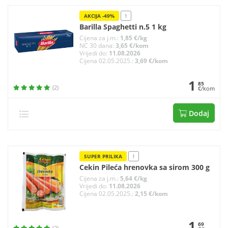
AKCIJA -49%
!
Barilla Spaghetti n.5 1 kg
Cijena za j.m.:
1,85 €/kg
NC 30 dana:
3,65 €/kom
Vrijedi do:
11.08.2026
Cijena 02.05.2025.:
3,69 €/kom
1
85
(2)
€/kom
Dodaj
SUPER PRILIKA
!
Cekin Pileća hrenovka sa sirom 300 g
Cijena za j.m.:
5,64 €/kg
Vrijedi do:
11.08.2026
Cijena 02.05.2025.:
2,15 €/kom
1
69
(2)