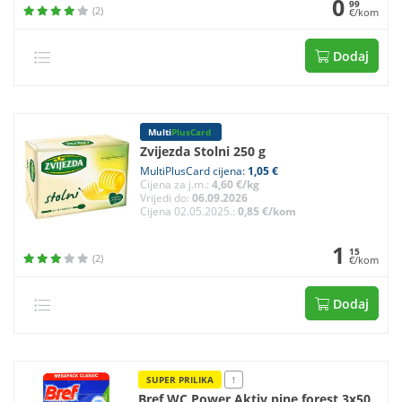
0
99
(2)
€/kom
Dodaj
Multi
PlusCard
Zvijezda Stolni 250 g
MultiPlusCard cijena:
1,05 €
Cijena za j.m.:
4,60 €/kg
Vrijedi do:
06.09.2026
Cijena 02.05.2025.:
0,85 €/kom
1
15
(2)
€/kom
Dodaj
SUPER PRILIKA
!
Bref WC Power Aktiv pine forest 3x50