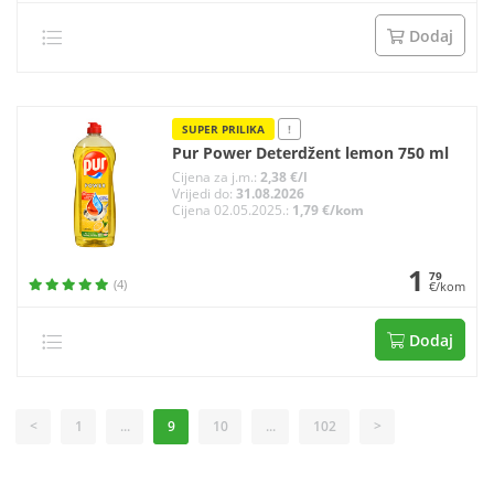
Dodaj
SUPER PRILIKA
!
Pur Power Deterdžent lemon 750 ml
Cijena za j.m.:
2,38 €/l
Vrijedi do:
31.08.2026
Cijena 02.05.2025.:
1,79 €/kom
1
79
(4)
€/kom
Dodaj
<
1
...
9
10
...
102
>