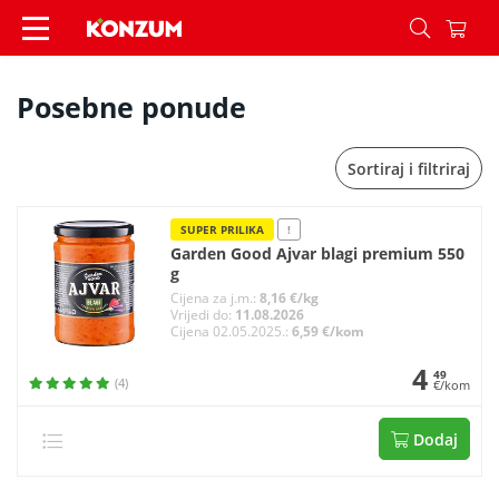
Posebne ponude - Konzum
Posebne ponude
Sortiraj i filtriraj
SUPER PRILIKA
!
Garden Good Ajvar blagi premium 550
g
Cijena za j.m.:
8,16 €/kg
Vrijedi do:
11.08.2026
Cijena 02.05.2025.:
6,59 €/kom
4
49
(4)
€/kom
Dodaj