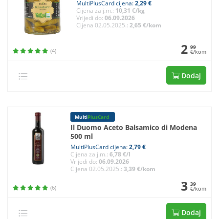
MultiPlusCard cijena:
2,29 €
Cijena za j.m.:
10,31 €/kg
Vrijedi do:
06.09.2026
Cijena 02.05.2025.:
2,65 €/kom
2
99
(4)
€/kom
Dodaj
Multi
PlusCard
Il Duomo Aceto Balsamico di Modena
500 ml
MultiPlusCard cijena:
2,79 €
Cijena za j.m.:
6,78 €/l
Vrijedi do:
06.09.2026
Cijena 02.05.2025.:
3,39 €/kom
3
39
(6)
€/kom
Dodaj