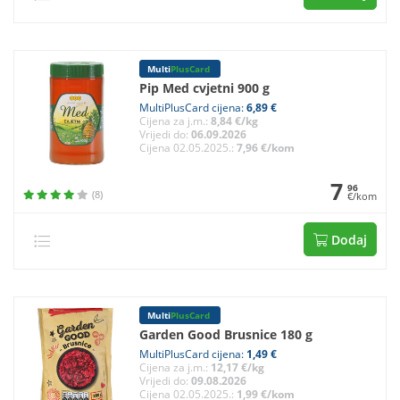
Multi
PlusCard
Pip Med cvjetni 900 g
MultiPlusCard cijena:
6,89 €
Cijena za j.m.:
8,84 €/kg
Vrijedi do:
06.09.2026
Cijena 02.05.2025.:
7,96 €/kom
7
96
(8)
€/kom
Dodaj
Multi
PlusCard
Garden Good Brusnice 180 g
MultiPlusCard cijena:
1,49 €
Cijena za j.m.:
12,17 €/kg
Vrijedi do:
09.08.2026
Cijena 02.05.2025.:
1,99 €/kom