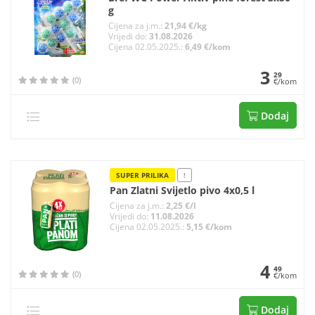
g
Cijena za j.m.:
21,94 €/kg
Vrijedi do:
31.08.2026
Cijena 02.05.2025.:
6,49 €/kom
3
29
(0)
€/kom
Dodaj
SUPER PRILIKA
!
Pan Zlatni Svijetlo pivo 4x0,5 l
Cijena za j.m.:
2,25 €/l
Vrijedi do:
11.08.2026
Cijena 02.05.2025.:
5,15 €/kom
4
49
(0)
€/kom
Dodaj