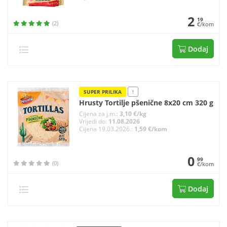
2
19
(2)
€/kom
Dodaj
SUPER PRILIKA
!
Hrusty Tortilje pšenične 8x20 cm 320 g
Cijena za j.m.:
3,10 €/kg
Vrijedi do:
11.08.2026
Cijena 19.03.2026.:
1,59 €/kom
0
99
(0)
€/kom
Dodaj