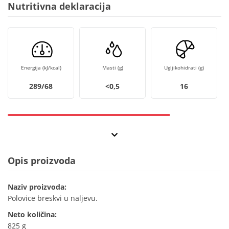
Nutritivna deklaracija
Energija (kJ/kcal)
Masti (g)
Ugljikohidrati (g)
289/68
<0,5
16
Opis proizvoda
Naziv proizvoda:
Polovice breskvi u naljevu.
Neto količina:
825 g