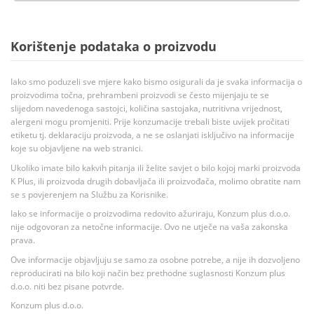
Korištenje podataka o proizvodu
Iako smo poduzeli sve mjere kako bismo osigurali da je svaka informacija o
proizvodima točna, prehrambeni proizvodi se često mijenjaju te se
slijedom navedenoga sastojci, količina sastojaka, nutritivna vrijednost,
alergeni mogu promjeniti. Prije konzumacije trebali biste uvijek pročitati
etiketu tj. deklaraciju proizvoda, a ne se oslanjati isključivo na informacije
koje su objavljene na web stranici.
Ukoliko imate bilo kakvih pitanja ili želite savjet o bilo kojoj marki proizvoda
K Plus, ili proizvoda drugih dobavljača ili proizvođača, molimo obratite nam
se s povjerenjem na Službu za Korisnike.
Iako se informacije o proizvodima redovito ažuriraju, Konzum plus d.o.o.
nije odgovoran za netočne informacije. Ovo ne utječe na vaša zakonska
prava.
Ove informacije objavljuju se samo za osobne potrebe, a nije ih dozvoljeno
reproducirati na bilo koji način bez prethodne suglasnosti Konzum plus
d.o.o. niti bez pisane potvrde.
Konzum plus d.o.o.