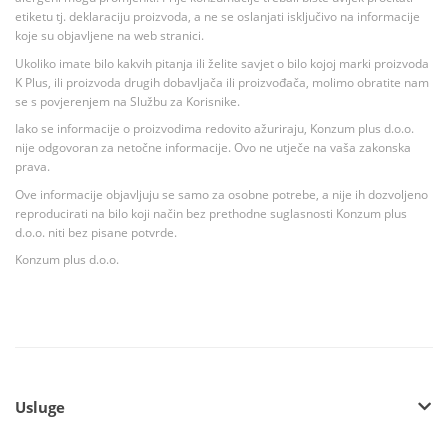
etiketu tj. deklaraciju proizvoda, a ne se oslanjati isključivo na informacije
koje su objavljene na web stranici.
Ukoliko imate bilo kakvih pitanja ili želite savjet o bilo kojoj marki proizvoda
K Plus, ili proizvoda drugih dobavljača ili proizvođača, molimo obratite nam
se s povjerenjem na Službu za Korisnike.
Iako se informacije o proizvodima redovito ažuriraju, Konzum plus d.o.o.
nije odgovoran za netočne informacije. Ovo ne utječe na vaša zakonska
prava.
Ove informacije objavljuju se samo za osobne potrebe, a nije ih dozvoljeno
reproducirati na bilo koji način bez prethodne suglasnosti Konzum plus
d.o.o. niti bez pisane potvrde.
Konzum plus d.o.o.
Usluge