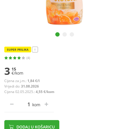
SUPER PRILIKA
!
(4)
3
15
€/kom
Cijena za j.m.:
1,84 €/l
Vrijedi do:
31.08.2026
Cijena 02.05.2025.:
4,55 €/kom
kom
DODAJ U KOŠARICU