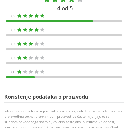
4
od 5
(3)
(0)
(0)
(0)
(1)
Korištenje podataka o proizvodu
Iako smo poduzeli sve mjere kako bismo osigurali da je svaka informacija o
proizvodima točna, prehrambeni proizvodi se često mijenjaju te se
slijedom navedenoga sastojci, količina sastojaka, nutritivna vrijednost,
alergeni mogu promjeniti. Prije konzumacije trebali biste uvijek pročitati